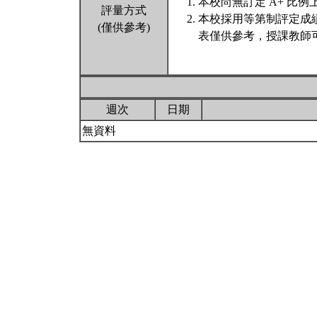
本校尚無訂定 A+ 比例
評量方式
本校採用等第制評定成
(僅供參考)
表僅供參考，授課教師
週次
日期
無資料