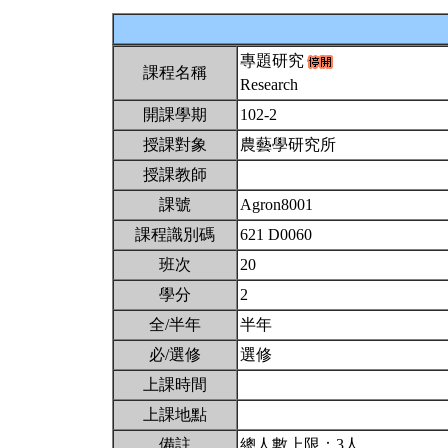
專題研究
課程名稱
Research
開課學期
102-2
授課對象
農藝學研究所
授課教師
課號
Agron8001
課程識別碼
621 D0060
班次
20
學分
2
全/半年
半年
必/選修
選修
上課時間
上課地點
備註
總人數上限：3人