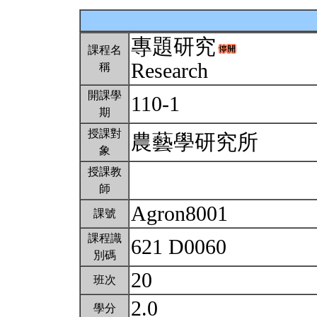
專題研究
課程名
Research
稱
開課學
110-1
期
授課對
農藝學研究所
象
授課教
師
Agron8001
課號
課程識
621 D0060
別碼
20
班次
2.0
學分