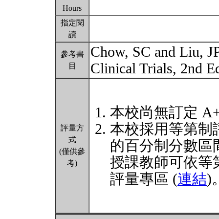
Hours
指定閱
讀
Chow, SC and Liu, JP
參考書
Clinical Trials, 2nd 
目
本校尚無訂定 A
本校採用等第制
評量方
式
的百分制分數區
(僅供參
授課教師可依等
考)
評量專區 (
連結
)