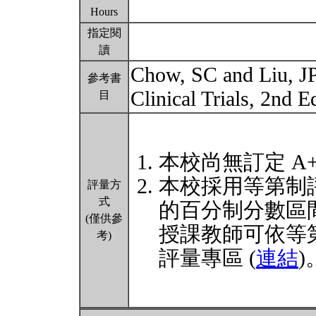
Hours
指定閱
讀
Chow, SC and Liu, JP
參考書
Clinical Trials, 2nd 
目
本校尚無訂定 A
本校採用等第制
評量方
式
的百分制分數區
(僅供參
授課教師可依等
考)
評量專區 (
連結
)