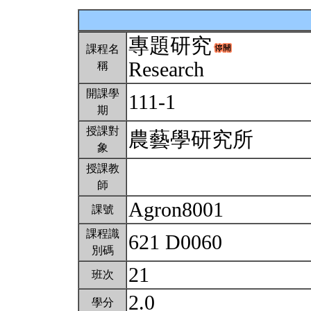
專題研究
課程名
Research
稱
開課學
111-1
期
授課對
農藝學研究所
象
授課教
師
Agron8001
課號
課程識
621 D0060
別碼
21
班次
2.0
學分