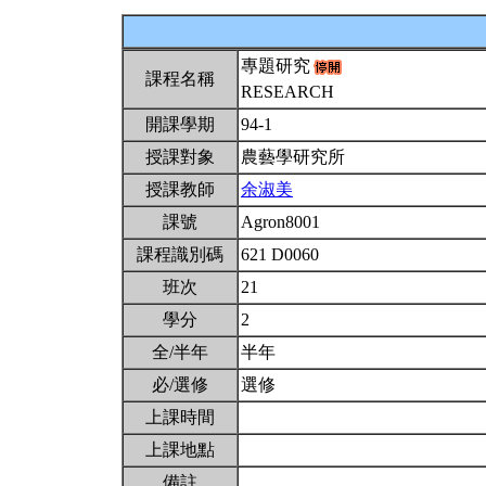
專題研究
課程名稱
RESEARCH
開課學期
94-1
授課對象
農藝學研究所
授課教師
余淑美
課號
Agron8001
課程識別碼
621 D0060
班次
21
學分
2
全/半年
半年
必/選修
選修
上課時間
上課地點
備註