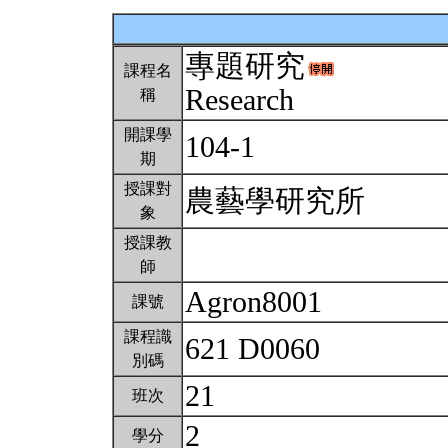
專題研究
課程名
Research
稱
開課學
104-1
期
授課對
農藝學研究所
象
授課教
師
Agron8001
課號
課程識
621 D0060
別碼
21
班次
2
學分