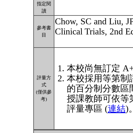
指定閱
讀
Chow, SC and Liu, JP
參考書
Clinical Trials, 2nd 
目
本校尚無訂定 A
本校採用等第制
評量方
式
的百分制分數區
(僅供參
授課教師可依等
考)
評量專區 (
連結
)