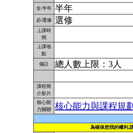
半年
全/半年
選修
必/選修
上課時
間
上課地
點
總人數上限：3人
備註
課程簡
介影片
核心能
核心能力與課程規
力關聯
為確保您我的權利,