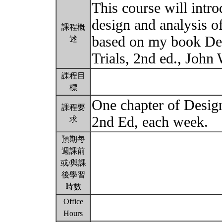
This course will intro
design and analysis of 
課程概
based on my book Des
述
Trials, 2nd ed., John
課程目
標
One chapter of Design
課程要
2nd Ed, each week.
求
預期每
週課前
或/與課
後學習
時數
Office
Hours