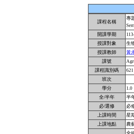
專
課程名稱
Sem
開課學期
113
授課對象
生
授課教師
黃
課號
Agr
課程識別碼
621
班次
學分
1.0
全/半年
半
必/選修
必
上課時間
星期五
上課地點
農藝
全