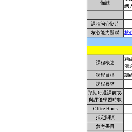
備註
總
課程簡介影片
核心能力關聯
核
藉
課程概述
溝
課程目標
訓
課程要求
預期每週課前或/
與課後學習時數
Office Hours
指定閱讀
參考書目