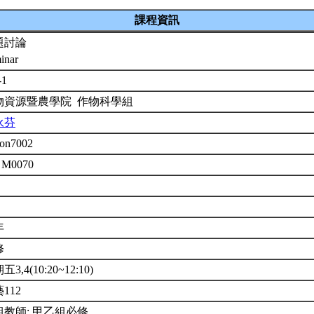
課程資訊
題討論
inar
-1
物資源暨農學院 作物科學組
永芬
on7002
 M0070
年
修
3,4(10:20~12:10)
112
組教師; 甲乙組必修