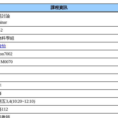
課程資訊
題討論
inar
-2
物科學組
維怡
on7002
 M0070
年
修
3,4(10:20~12:10)
112
組教師