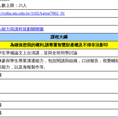
人數上限：25人
p://ceiba.ntu.edu.tw/1102Agron7002_01
心能力與課程規劃關聯圖
課程大綱
為確保您我的權利,請尊重智慧財產權及不得非法影印
學生準備論文上台演講，並與全班同學討論
練參與學生專業溝通能力，包括閱讀與組織，口頭報告，視覺輔
答能力，以及海報製作等。
補
補
補