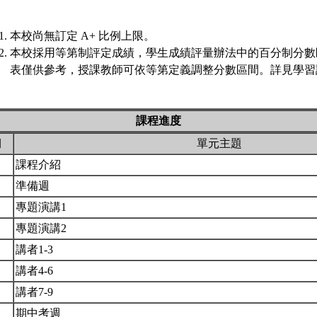
本校尚無訂定 A+ 比例上限。
本校採用等第制評定成績，學生成績評量辦法中的百分制分數
表僅供參考，授課教師可依等第定義調整分數區間。詳見學習評
課程進度
期
單元主題
課程介紹
準備週
專題演講1
專題演講2
講者1-3
講者4-6
講者7-9
期中考週