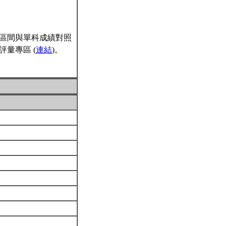
區間與單科成績對照
量專區 (
連結
)。