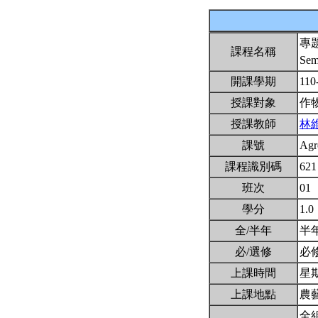
專
課程名稱
Sem
開課學期
110
授課對象
作
授課教師
林
課號
Agr
課程識別碼
621
班次
01
學分
1.0
全/半年
半
必/選修
必
上課時間
星期五
上課地點
農藝
全