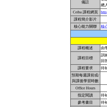
備註
總
Ceiba 課程網頁
htt
課程簡介影片
核心能力關聯
核
課程概述
由
訓
課程目標
回
課程要求
待
預期每週課前或/
與課後學習時數
Office Hours
指定閱讀
待
參考書目
待