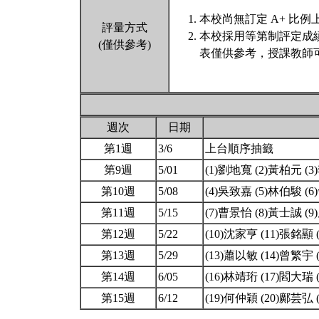
本校尚無訂定 A+ 比例
評量方式
本校採用等第制評定成
(僅供參考)
表僅供參考，授課教師
週次
日期
第1週
3/6
上台順序抽籤
第9週
5/01
(1)劉地寬 (2)黃柏元 (
第10週
5/08
(4)吳致嘉 (5)林伯駿 (
第11週
5/15
(7)曹景怡 (8)黃士誠 (
第12週
5/22
(10)沈家亨 (11)張銘顯
第13週
5/29
(13)蕭以敏 (14)曾繁宇
第14週
6/05
(16)林靖珩 (17)閻大瑞
第15週
6/12
(19)何仲穎 (20)鄺芸弘