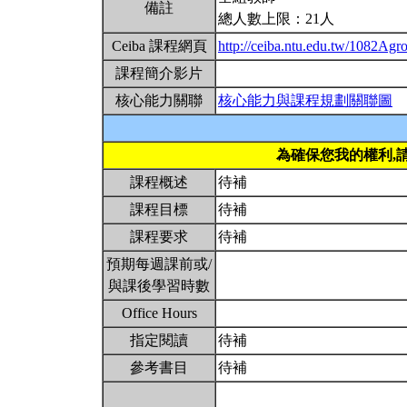
備註
總人數上限：21人
Ceiba 課程網頁
http://ceiba.ntu.edu.tw/1082Ag
課程簡介影片
核心能力關聯
核心能力與課程規劃關聯圖
為確保您我的權利,
課程概述
待補
課程目標
待補
課程要求
待補
預期每週課前或/
與課後學習時數
Office Hours
指定閱讀
待補
參考書目
待補