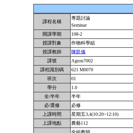
專題討論
課程名稱
Seminar
開課學期
108-2
授課對象
作物科學組
授課教師
陳凱儀
課號
Agron7002
課程識別碼
621 M0070
班次
01
學分
1.0
全/半年
半年
必/選修
必修
上課時間
星期五3,4(10:20~12:10)
上課地點
農藝112
全組教師