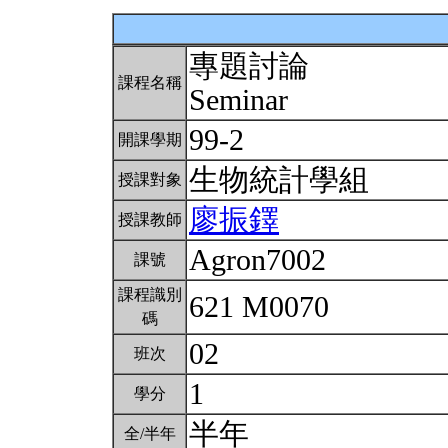
專題討論
課程名稱
Seminar
99-2
開課學期
生物統計學組
授課對象
廖振鐸
授課教師
Agron7002
課號
課程識別
621 M0070
碼
02
班次
1
學分
半年
全/半年