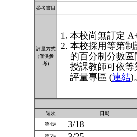
參考書目
本校尚無訂定 A
本校採用等第制
評量方式
的百分制分數區
(僅供參
考)
授課教師可依等
評量專區 (
連結
)
週次
日期
3/18
第4週
3/25
第5週