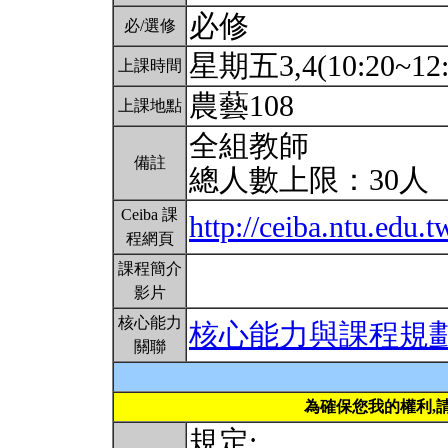
必修
必/選修
星期五3,4(10:20~12
上課時間
農藝108
上課地點
全組教師
備註
總人數上限：30人
Ceiba 課
http://ceiba.ntu.edu
程網頁
課程簡介
影片
核心能力
核心能力與課程規
關聯
為確保您我的權利,
規定: