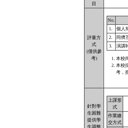
目
No.
1.
個人
2.
同儕
評量方
式
3.
演講
(僅供參
考)
本校尚
本校
考，
上課形
針對學
式
生困難
作業繳
提供學
交方式
生調整