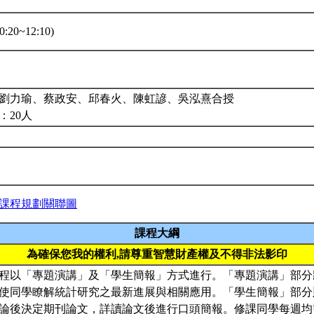
:20~12:10)
劉力瑜、蔡政安、邱春火、陳虹諺、吳泓熹合授
：20人
課程規劃關聯圖
課程大綱
為確保您我的權利,請尊重智慧財產權及不得非法影印
程以「專題演講」及「學生簡報」方式進行。「專題演講」部分
使同學瞭解統計研究之最新進展與相關應用。「學生簡報」部分
論後決定期刊論文，詳讀論文後進行口頭簡報。修課同學每週均