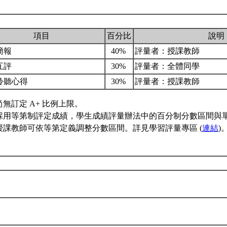
項目
百分比
說明
簡報
40%
評量者：授課教師
互評
30%
評量者：全體同學
聆聽心得
30%
評量者：授課教師
無訂定 A+ 比例上限。
採用等第制評定成績，學生成績評量辦法中的百分制分數區間與
授課教師可依等第定義調整分數區間。詳見學習評量專區 (
連結
)