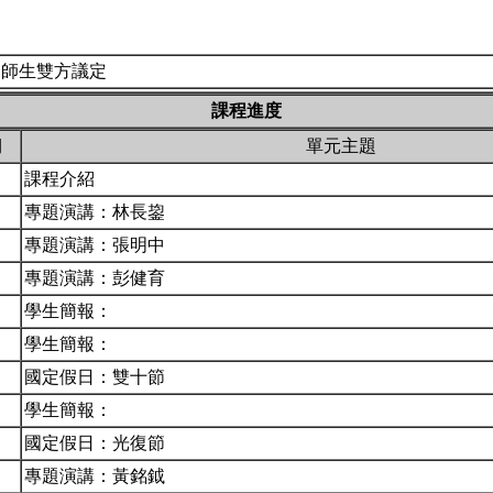
由師生雙方議定
課程進度
期
單元主題
課程介紹
專題演講：林長鋆
專題演講：張明中
專題演講：彭健育
學生簡報：
學生簡報：
國定假日：雙十節
學生簡報：
國定假日：光復節
專題演講：黃銘鉞