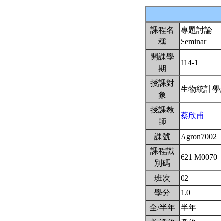
課程名
專題討論
稱
Seminar
開課學
114-1
期
授課對
生物統計
象
授課教
蔡欣甫
師
課號
Agron7002
課程識
621 M0070
別碼
班次
02
學分
1.0
全/半年
半年