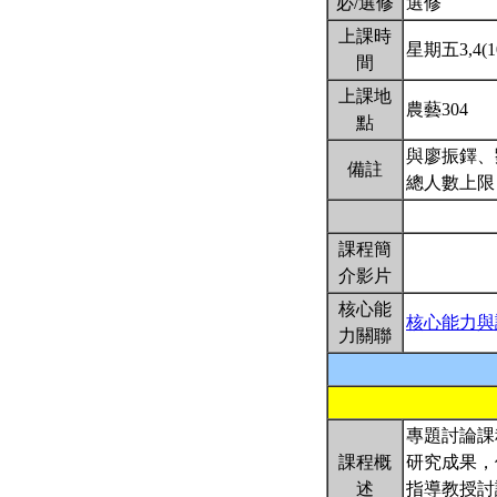
必/選修
選修
上課時
星期五3,4(10
間
上課地
農藝304
點
與廖振鐸、
備註
總人數上限
課程簡
介影片
核心能
核心能力與
力關聯
專題討論課
課程概
研究成果，
述
指導教授討