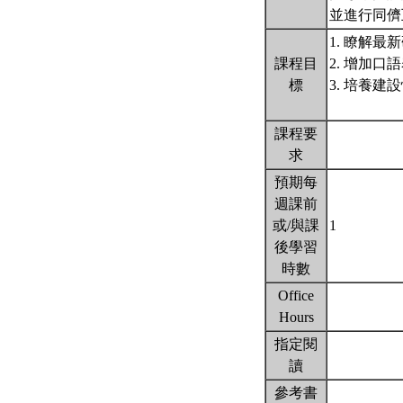
並進行同儕
1. 瞭解最
課程目
2. 增加口
標
3. 培養建
課程要
求
預期每
週課前
或/與課
1
後學習
時數
Office
Hours
指定閱
讀
參考書