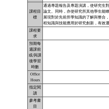
通過專題報告及專題演講，使研究生
課程目
論文。同時，亦使研究所其他學生能
標
展現對於先前所學知識的了解與整合
程知識與技能應用於研究創新，有效
課程要
求
預期每
週課前
或/與課
後學習
時數
Office
Hours
指定閱
讀
參考書
目