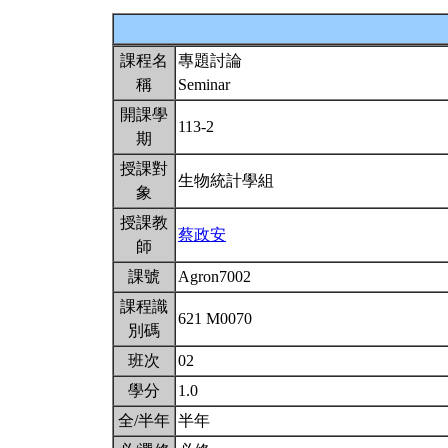
課程名
專題討論
稱
Seminar
開課學
113-2
期
授課對
生物統計學組
象
授課教
蔡政安
師
課號
Agron7002
課程識
621 M0070
別碼
班次
02
學分
1.0
全/半年
半年