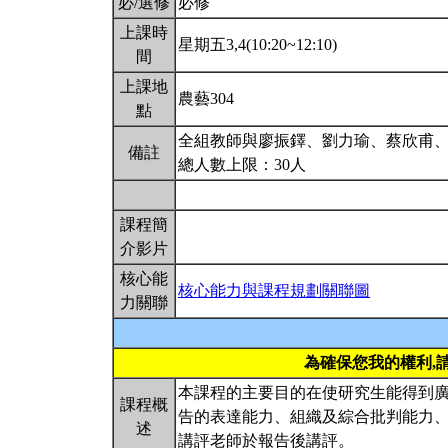
必/選修
必修
上課時
星期五3,4(10:20~12:10)
間
上課地
農藝304
點
全組教師與廖振鐸、劉力瑜、蔡欣甫
備註
總人數上限：30人
課程簡
介影片
核心能
核心能力與課程規劃關聯圖
力關聯
為確保您我的權利,
本課程的主要目的在使研究生能得到
課程概
告的表達能力、組織及綜合批判能力
述
講評老師於報告後講評。