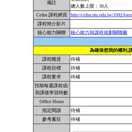
備註
總人數上限：30人
Ceiba 課程網頁
http://ceiba.ntu.edu.tw/1092Ag
課程簡介影片
核心能力關聯
核心能力與課程規劃關聯圖
為確保您我的權利,
課程概述
待補
課程目標
待補
課程要求
待補
預期每週課前或/
與課後學習時數
Office Hours
指定閱讀
待補
參考書目
待補