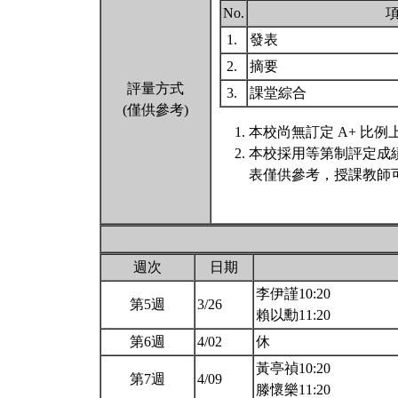
No.
1.
發表
2.
摘要
評量方式
3.
課堂綜合
(僅供參考)
本校尚無訂定 A+ 比例
本校採用等第制評定成
表僅供參考，授課教師
週次
日期
李伊謹10:20
第5週
3/26
賴以勳11:20
第6週
4/02
休
黃亭禎10:20
第7週
4/09
滕懷樂11:20