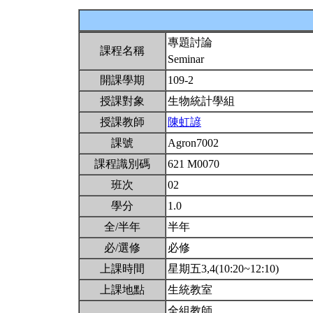
專題討論
課程名稱
Seminar
開課學期
109-2
授課對象
生物統計學組
授課教師
陳虹諺
課號
Agron7002
課程識別碼
621 M0070
班次
02
學分
1.0
全/半年
半年
必/選修
必修
上課時間
星期五3,4(10:20~12:10)
上課地點
生統教室
全組教師