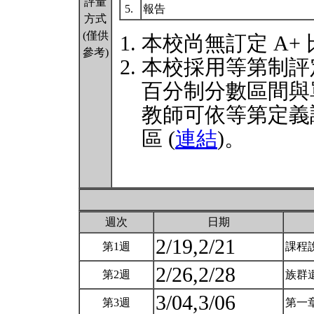
評量
5.
報告
方式
(僅供
本校尚無訂定 A+
參考)
本校採用等第制評
百分制分數區間與
教師可依等第定義
區 (
連結
)。
週次
日期
2/19,2/21
第1週
課程
2/26,2/28
第2週
族群
3/04,3/06
第3週
第一