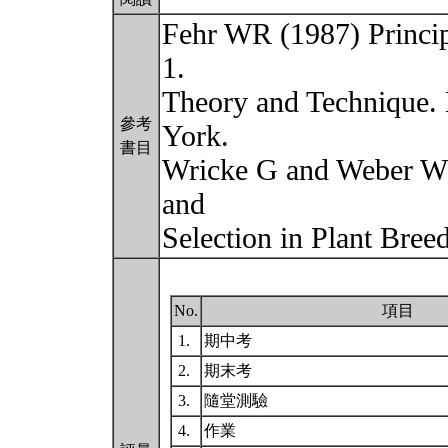
Fehr WR (1987) Princip
1.
Theory and Technique.
參考
York.
書目
Wricke G and Weber WE
and
Selection in Plant Bree
No.
項目
1.
期中考
2.
期末考
3.
隨堂測驗
4.
作業