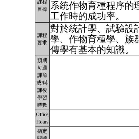
課程
系統作物育種程序的
目標
工作時的成功率。
對於統計學、試驗設
課程
學、作物育種學、族
要求
傳學有基本的知識。
預期
每週
課前
或/與
課後
學習
時數
Office
Hours
指定
閱讀