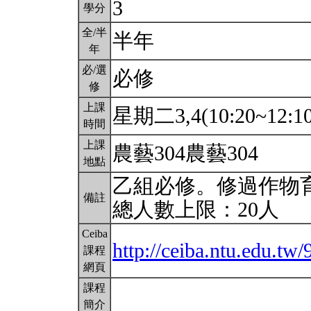
3
學分
全/半
半年
年
必/選
必修
修
上課
星期二3,4(10:20~12:1
時間
上課
農藝304農藝304
地點
乙組必修。修過作物
備註
總人數上限：20人
Ceiba
http://ceiba.ntu.edu.tw
課程
網頁
課程
簡介