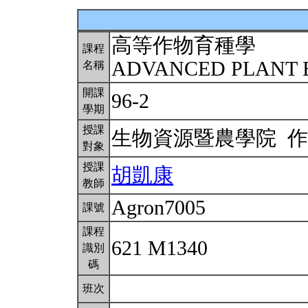
高等作物育種學
課程
ADVANCED PLANT 
名稱
開課
96-2
學期
授課
生物資源暨農學院 
對象
授課
胡凱康
教師
Agron7005
課號
課程
621 M1340
識別
碼
班次