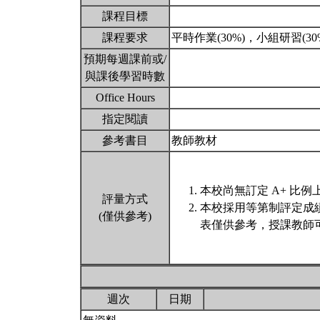
課程目標
課程要求
平時作業(30%)，小組研習(3
預期每週課前或/
與課後學習時數
Office Hours
指定閱讀
參考書目
教師教材
本校尚無訂定 A+ 比例
評量方式
本校採用等第制評定成
(僅供參考)
表僅供參考，授課教師
週次
日期