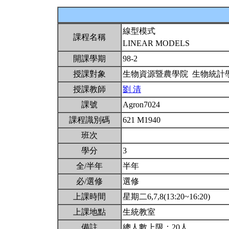
線型模式
課程名稱
LINEAR MODELS
開課學期
98-2
授課對象
生物資源暨農學院 生物統計
授課教師
劉 清
課號
Agron7024
課程識別碼
621 M1940
班次
學分
3
全/半年
半年
必/選修
選修
上課時間
星期二6,7,8(13:20~16:20)
上課地點
生統教室
備註
總人數上限：20人