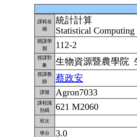
統計計算
課程名
Statistical Computing
稱
開課學
112-2
期
授課對
生物資源暨農學院
象
授課教
蔡政安
師
Agron7033
課號
課程識
621 M2060
別碼
班次
3.0
學分