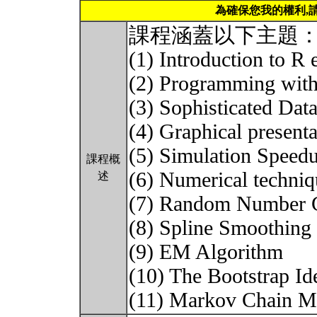
為確保您我的權利,
課程涵蓋以下主題
(1) Introduction to R
(2) Programming with
(3) Sophisticated Data
(4) Graphical presenta
(5) Simulation Speed
課程概
(6) Numerical techniq
述
(7) Random Number G
(8) Spline Smoothing
(9) EM Algorithm
(10) The Bootstrap Id
(11) Markov Chain M