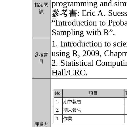
programming and simu
指定閱
參考書: Eric A. Suess 
讀
“Introduction to Prob
Sampling with R”.
1. Introduction to sc
using R, 2009, Chap
參考書
2. Statistical Compu
目
Hall/CRC.
No.
項目
1.
期中報告
2.
期末報告
3.
作業
評量方