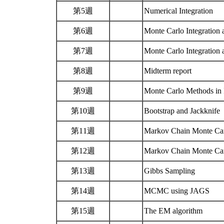
第5週
Numerical Integration
第6週
Monte Carlo Integration 
第7週
Monte Carlo Integration 
第8週
Midterm report
第9週
Monte Carlo Methods in 
第10週
Bootstrap and Jackknife
第11週
Markov Chain Monte Ca
第12週
Markov Chain Monte Ca
第13週
Gibbs Sampling
第14週
MCMC using JAGS
第15週
The EM algorithm