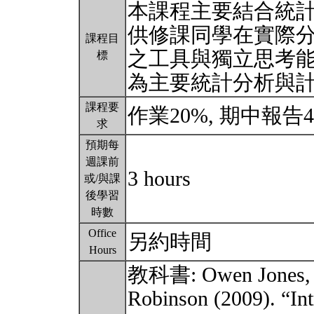
本課程主要結合統
供修課同學在實際
課程目
之工具與獨立思考
標
為主要統計分析與
課程要
作業20%, 期中報告4
求
預期每
週課前
3 hours
或/與課
後學習
時數
Office
另約時間
Hours
教科書: Owen Jones, Ro
Robinson (2009). “Intr