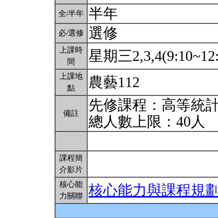
半年
全/半年
選修
必/選修
上課時
星期三2,3,4(9:10~12
間
上課地
農藝112
點
先修課程：高等統
備註
總人數上限：40人
課程簡
介影片
核心能
核心能力與課程規
力關聯