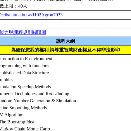
數上限：40人
//ceiba.ntu.edu.tw/1102Agron7033_
能力與課程規劃關聯圖
課程大綱
為確保您我的權利,請尊重智慧財產權及不得非法影印
ntroduction to R environment
rogramming with functions
ophisticated Data Structure
raphics
Simulation Speedup Methods
umerical techniques and Root-finding
Random Number Generation & Simulation
Spline Smoothing Methods
EM Algorithm
The Bootstrap Idea
 Markov Chain Monte Carlo