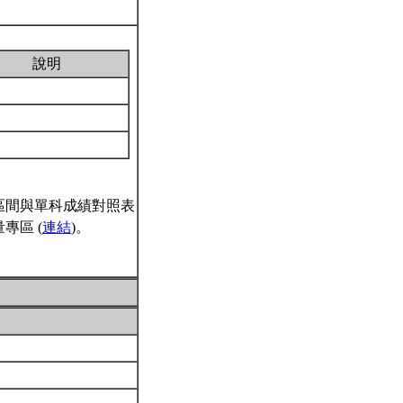
說明
區間與單科成績對照表
專區 (
連結
)。