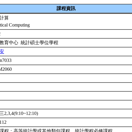
課程資訊
計算
stical Computing
2
教育中心 統計碩士學位學程
安
on7033
 M2060
年
修
,3,4(9:10~12:10)
112
課程：高等統計學或其他類似課程。統計學程必修課程。