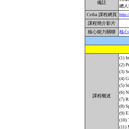
備註
總人
Ceiba 課程網頁
http:
課程簡介影片
核心能力關聯
核心
(1) I
(2) P
(3) S
(4) G
(5) 
(6) N
課程概述
(7) 
(8) 
(9) 
(10) 
(11)