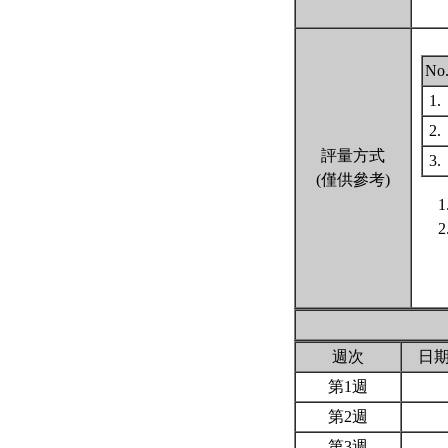
No
1.
2.
評量方式
3.
(僅供參考)
週次
日
第1週
第2週
第3週