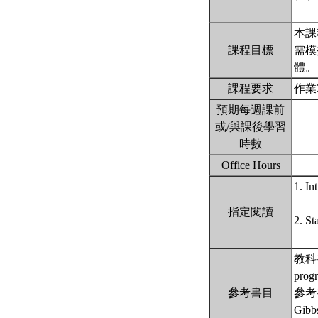
本課
課程目標
需模
體
課程要求
作業
預期每週課前
或/與課後學習
時數
Office Hours
1. In
指定閱讀
2. St
教科書: 
prog
參考書目
參考書: 
Gibb