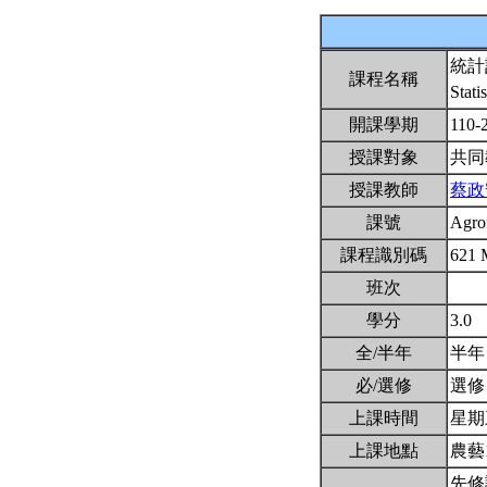
統計
課程名稱
Stati
開課學期
110-
授課對象
共同
授課教師
蔡政
課號
Agr
課程識別碼
621
班次
學分
3.0
全/半年
半
必/選修
選
上課時間
星期三2
上課地點
農藝
先修