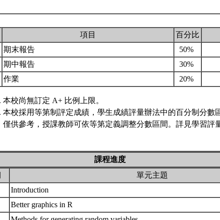
.
項目
百分比
期末報告
50%
期中報告
30%
作業
20%
本校尚無訂定 A+ 比例上限。
本校採用等第制評定成績，學生成績評量辦法中的百分制分數
僅供參考，授課教師可依等第定義調整分數區間。詳見學習評量
課程進度
期
單元主題
Introduction
Better graphics in R
Methods for generating random variables