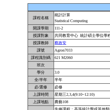
統計計算
課程名稱
Statistical Computing
開課學期
111-2
授課對象
共同教育中心 統計碩士學位學
授課教師
蔡政安
課號
Agron7033
課程識別碼
621 M2060
班次
學分
3.0
全/半年
半年
必/選修
必修
上課時間
星期三2,3,4(9:10~12:10)
上課地點
農藝108
先修課程：高等統計學或其他類