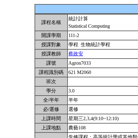
統計計算
課程名稱
Statistical Computing
開課學期
111-2
授課對象
學程 生物統計學程
授課教師
蔡政安
課號
Agron7033
課程識別碼
621 M2060
班次
學分
3.0
全/半年
半年
必/選修
選修
上課時間
星期三2,3,4(9:10~12:10)
上課地點
農藝108
先修課程：高等統計學或其他類