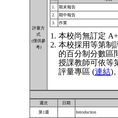
1.
期末報告
2.
期中報告
3.
作業
評量方
本校尚無訂定 A
式
(僅供參
本校採用等第制
考)
的百分制分數區
授課教師可依等
評量專區 (
連結
)
週次
日期
第1週
Introduction