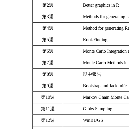
第2週
Better graphics in R
第3週
Methods for generating 
第4週
Method for generating R
第5週
Root-Finding
第6週
Monte Carlo Integration 
第7週
Monte Carlo Methods in 
第8週
期中報告
第9週
Bootstrap and Jackknife
第10週
Markov Chain Monte Ca
第11週
Gibbs Sampling
第12週
WinBUGS