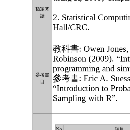
指定閱
2. Statistical Compu
讀
Hall/CRC.
教科書: Owen Jones, Ro
Robinson (2009). “Intr
programming and simu
參考書
參考書: Eric A. Suess 
目
“Introduction to Prob
Sampling with R”.
No.
項目