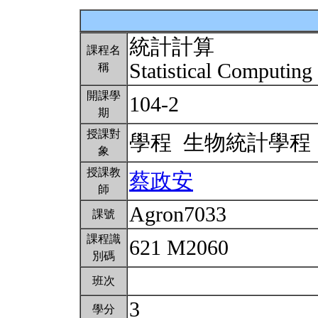
統計計算
課程名
Statistical Computing
稱
開課學
104-2
期
授課對
學程 生物統計學
象
授課教
蔡政安
師
Agron7033
課號
課程識
621 M2060
別碼
班次
3
學分