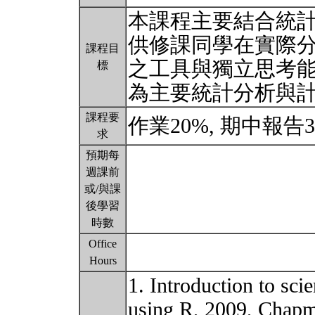
本課程主要結合統
供修課同學在實際
課程目
之工具與獨立思考
標
為主要統計分析與
課程要
作業20%, 期中報告3
求
預期每
週課前
或/與課
後學習
時數
Office
Hours
1. Introduction to sc
using R, 2009, Chap