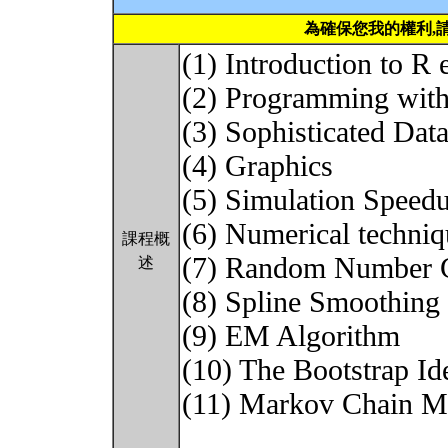
為確保您我的權利,
(1) Introduction to R
(2) Programming with
(3) Sophisticated Data
(4) Graphics
(5) Simulation Speed
(6) Numerical techniq
課程概
(7) Random Number G
述
(8) Spline Smoothing
(9) EM Algorithm
(10) The Bootstrap Id
(11) Markov Chain M