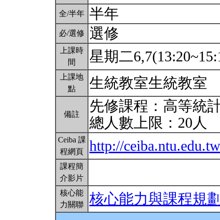
半年
全/半年
選修
必/選修
上課時
星期二6,7(13:20~15:
間
上課地
生統教室生統教室
點
先修課程：高等統
備註
總人數上限：20人
Ceiba 課
http://ceiba.ntu.edu
程網頁
課程簡
介影片
核心能
核心能力與課程規
力關聯