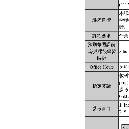
(11)
本課
課程目標
需模
體
課程要求
作業
預期每週課前
或/與課後學習
3 ho
時數
Office Hours
另約
教科書: 
prog
指定閱讀
參考書: 
Gibb
1. In
參考書目
2. S
No