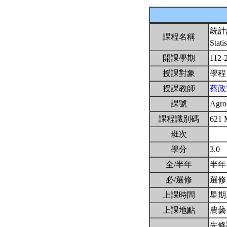
統計
課程名稱
Stati
開課學期
112-
授課對象
學程
授課教師
蔡政
課號
Agr
課程識別碼
621
班次
學分
3.0
全/半年
半
必/選修
選
上課時間
星期三2
上課地點
農藝
先修