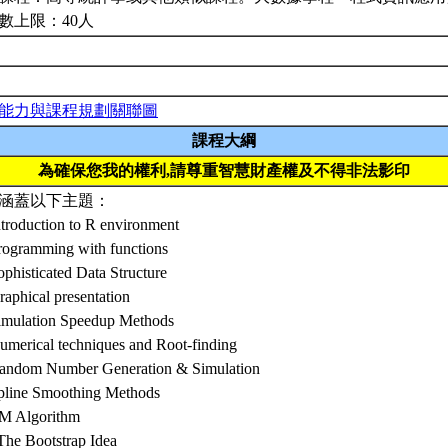
數上限：40人
能力與課程規劃關聯圖
課程大綱
為確保您我的權利,請尊重智慧財產權及不得非法影印
涵蓋以下主題：
ntroduction to R environment
rogramming with functions
ophisticated Data Structure
raphical presentation
Simulation Speedup Methods
umerical techniques and Root-finding
Random Number Generation & Simulation
Spline Smoothing Methods
EM Algorithm
The Bootstrap Idea