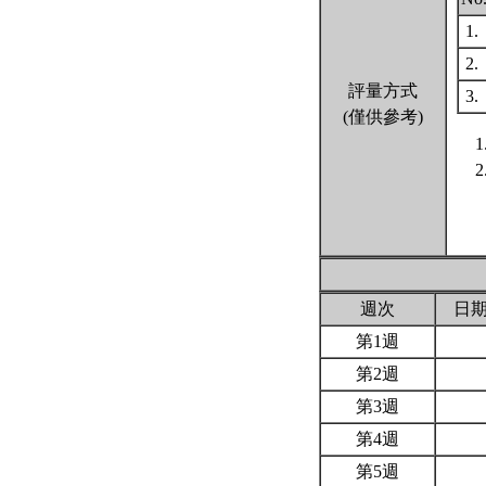
1.
2.
評量方式
3.
(僅供參考)
週次
日
第1週
第2週
第3週
第4週
第5週