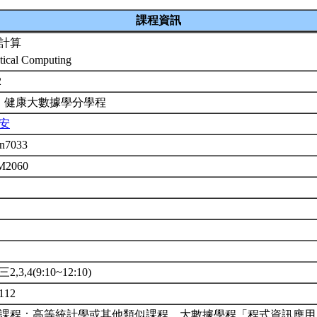
課程資訊
計算
stical Computing
2
 健康大數據學分學程
安
on7033
 M2060
年
修
,3,4(9:10~12:10)
112
課程：高等統計學或其他類似課程。大數據學程「程式資訊應用