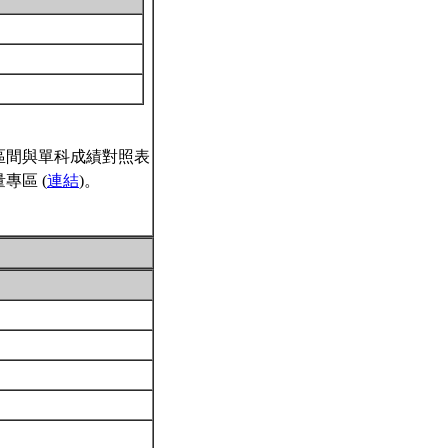
區間與單科成績對照表
專區 (
連結
)。