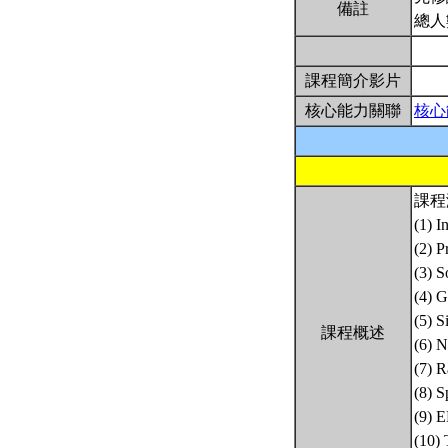
備註
總人
課程簡介影片
核心能力關聯
核心
課程
(1) I
(2) P
(3) S
(4) G
(5) 
課程概述
(6) N
(7) 
(8) 
(9) 
(10) 