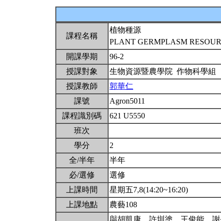
植物種源
課程名稱
PLANT GERMPLASM RESOU
開課學期
96-2
授課對象
生物資源暨農學院 作物科學組
授課教師
郭華仁
課號
Agron5011
課程識別碼
621 U5550
班次
學分
2
全/半年
半年
必/選修
選修
上課時間
星期五7,8(14:20~16:20)
上課地點
農藝108
與胡凱康、許圳塗、王俊能、謝