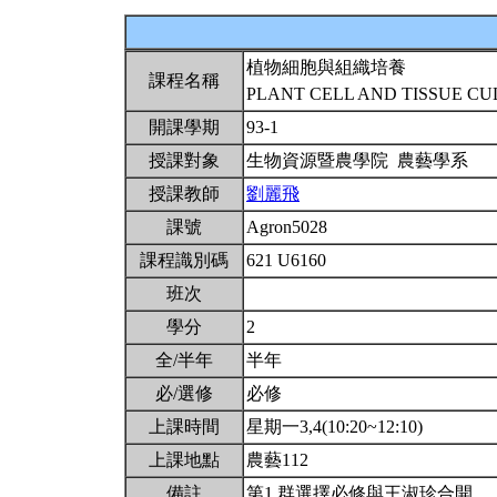
植物細胞與組織培養
課程名稱
PLANT CELL AND TISSUE C
開課學期
93-1
授課對象
生物資源暨農學院 農藝學系
授課教師
劉麗飛
課號
Agron5028
課程識別碼
621 U6160
班次
學分
2
全/半年
半年
必/選修
必修
上課時間
星期一3,4(10:20~12:10)
上課地點
農藝112
備註
第1 群選擇必修與王淑珍合開