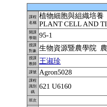
植物細胞與組織培養
課程
PLANT CELL AND T
名稱
開課
95-1
學期
授課
生物資源暨農學院 
對象
授課
王淑珍
教師
Agron5028
課號
課程
621 U6160
識別
碼
班次