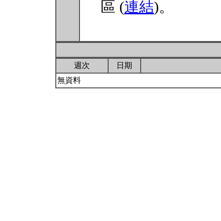
區 (
連結
)。
週次
日期
無資料