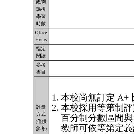
或/與
課後
學習
時數
Office
Hours
指定
閱讀
參考
書目
本校尚無訂定 A+
本校採用等第制評
評量
方式
百分制分數區間與
(僅供
教師可依等第定義
參考)