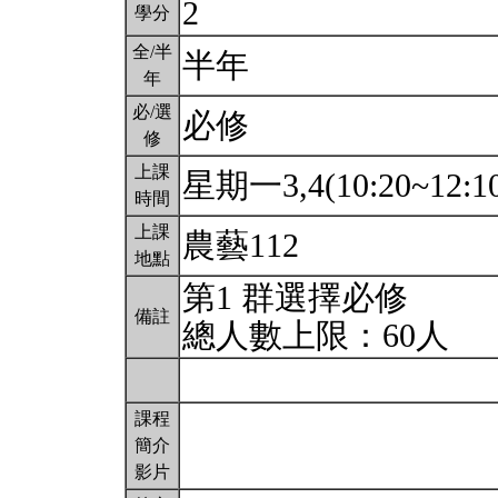
2
學分
全/半
半年
年
必/選
必修
修
上課
星期一3,4(10:20~12:1
時間
上課
農藝112
地點
第1 群選擇必修
備註
總人數上限：60人
課程
簡介
影片