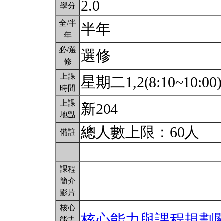
2.0
學分
全/半
半年
年
必/選
選修
修
上課
星期二1,2(8:10~10:00
時間
上課
新204
地點
總人數上限：60人
備註
課程
簡介
影片
核心
核心能力與課程規劃
能力