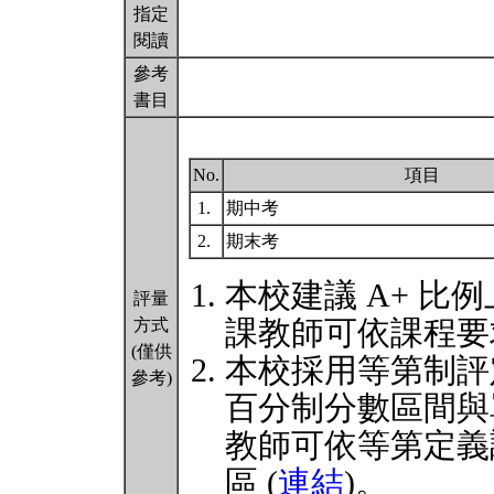
指定
閱讀
參考
書目
No.
項目
1.
期中考
2.
期末考
本校建議 A+ 比
評量
課教師可依課程要
方式
(僅供
本校採用等第制評
參考)
百分制分數區間與
教師可依等第定義
區 (
連結
)。