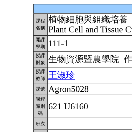
植物細胞與組織培養
課程
Plant Cell and Tissue C
名稱
開課
111-1
學期
授課
生物資源暨農學院 
對象
授課
王淑珍
教師
Agron5028
課號
課程
621 U6160
識別
碼
班次