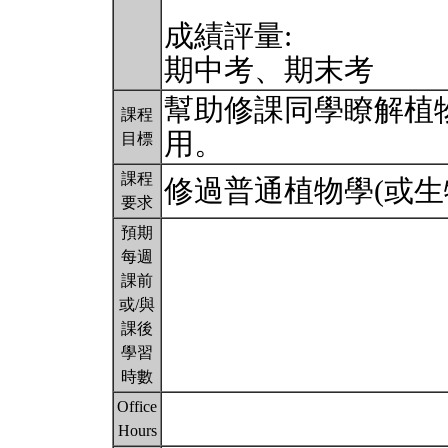
成績評量:
期中考、期末考
幫助修課同學瞭解植
課程
用。
目標
課程
修過普通植物學(或
要求
預期
每週
課前
或/與
課後
學習
時數
Office
Hours