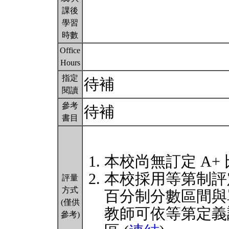
課後
學習
時數
Office
Hours
指定
待補
閱讀
參考
待補
書目
本校尚無訂定 A+
本校採用等第制評
評量
方式
百分制分數區間與
(僅供
教師可依等第定義
參考)