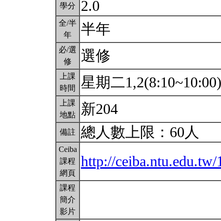
2.0
學分
全/半
半年
年
必/選
選修
修
上課
星期二1,2(8:10~10:00
時間
上課
新204
地點
總人數上限：60人
備註
Ceiba
http://ceiba.ntu.edu.t
課程
網頁
課程
簡介
影片