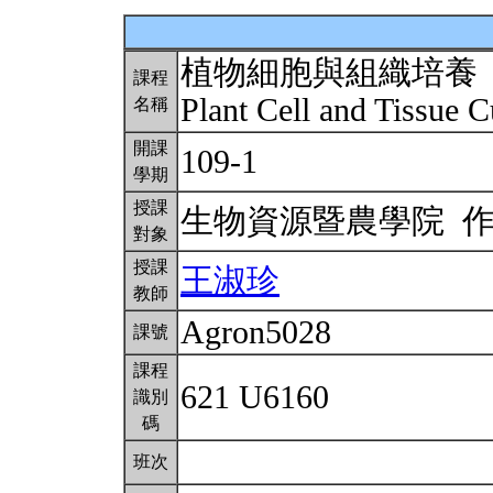
植物細胞與組織培養
課程
Plant Cell and Tissue C
名稱
開課
109-1
學期
授課
生物資源暨農學院 
對象
授課
王淑珍
教師
Agron5028
課號
課程
621 U6160
識別
碼
班次