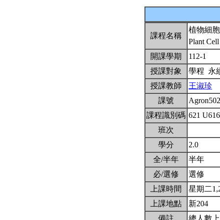
植物細胞
課程名稱
Plant Cel
開課學期
112-1
授課對象
學程 永
授課教師
王淑珍
課號
Agron50
課程識別碼
621 U61
班次
學分
2.0
全/半年
半年
必/選修
選修
上課時間
星期二1,2(
上課地點
新204
備註
總人數上