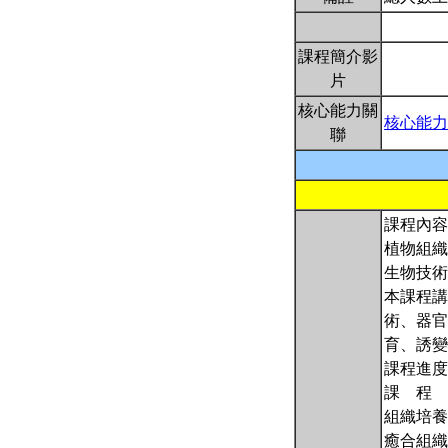
課程簡介影
片
核心能力關
核心能力
聯
課程內容
植物組織
生物技術
本課程講
術、器官
育、誘變
課程進度
課 程 
組織培養
癒合組織