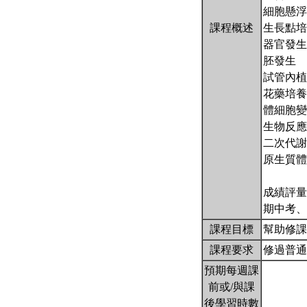
細胞懸浮
課程概述
生長點培
器官發生
胚發生
試管內植
花藥培養
體細胞變
生物反應
二次代謝
原生質體
成績評量
期中考
課程目標
幫助修
課程要求
修過普通
預期每週課
前或/與課
後學習時數