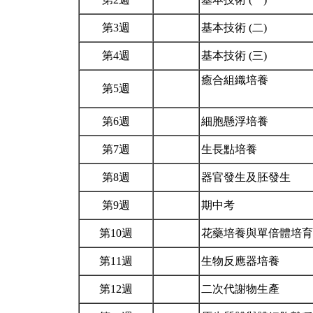
第3週
基本技術 (二)
第4週
基本技術 (三)
癒合組織培養
第5週
第6週
細胞懸浮培養
第7週
生長點培養
第8週
器官發生及胚發生
第9週
期中考
第10週
花藥培養與單倍體培
第11週
生物反應器培養
第12週
二次代謝物生產