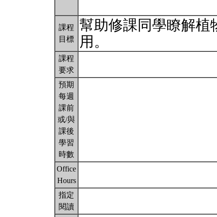
幫助修課同學瞭解植
課程
用。
目標
課程
要求
預期
每週
課前
或/與
課後
學習
時數
Office
Hours
指定
閱讀