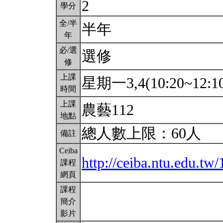
2
學分
全/半
半年
年
必/選
選修
修
上課
星期一3,4(10:20~12:1
時間
上課
農藝112
地點
總人數上限：60人
備註
Ceiba
http://ceiba.ntu.edu.tw
課程
網頁
課程
簡介
影片