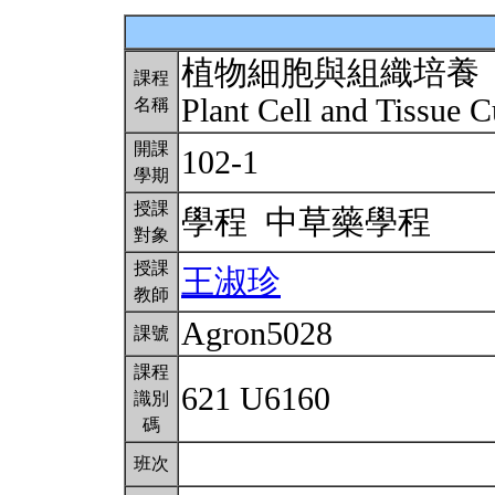
植物細胞與組織培養
課程
Plant Cell and Tissue C
名稱
開課
102-1
學期
授課
學程 中草藥學程
對象
授課
王淑珍
教師
Agron5028
課號
課程
621 U6160
識別
碼
班次