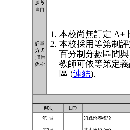
參考
書目
本校尚無訂定 A+
本校採用等第制評
評量
方式
百分制分數區間與
(僅供
教師可依等第定義
參考)
區 (
連結
)。
週次
日期
第1週
組織培養概論
第2週
基本技術 (一)