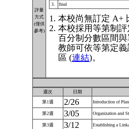
3.
final
評量
本校尚無訂定 A+
方式
(僅供
本校採用等第制評
參考)
百分制分數區間與
教師可依等第定義
區 (
連結
)。
週次
日期
2/26
第1週
Introduction of Pl
3/05
第2週
Organization and S
3/12
第3週
Establishing a Lin