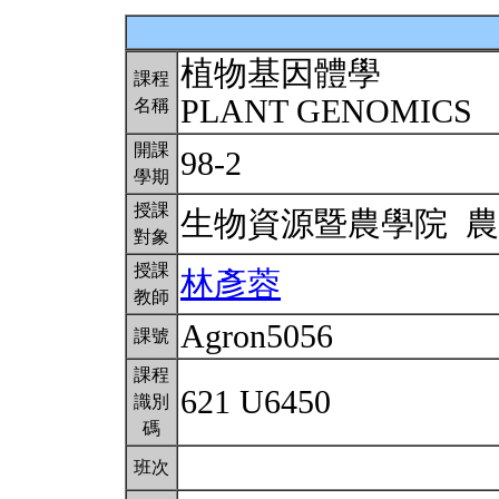
植物基因體學
課程
PLANT GENOMICS
名稱
開課
98-2
學期
授課
生物資源暨農學院 
對象
授課
林彥蓉
教師
Agron5056
課號
課程
621 U6450
識別
碼
班次