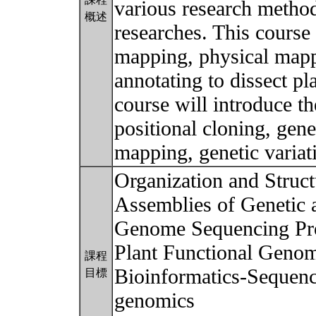
various research method
概述
researches. This course
mapping, physical map
annotating to dissect p
course will introduce t
positional cloning, gen
mapping, genetic varia
Organization and Struc
Assemblies of Genetic 
Genome Sequencing Pro
Plant Functional Genom
課程
Bioinformatics-Sequenc
目標
genomics