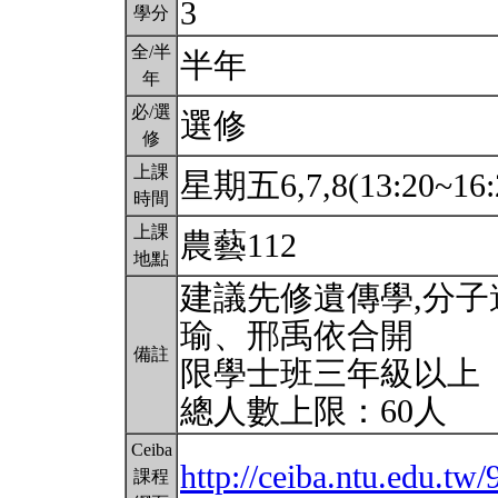
3
學分
全/半
半年
年
必/選
選修
修
上課
星期五6,7,8(13:20~16:
時間
上課
農藝112
地點
建議先修遺傳學,分子
瑜、邢禹依合開
備註
限學士班三年級以上
總人數上限：60人
Ceiba
http://ceiba.ntu.edu.tw
課程