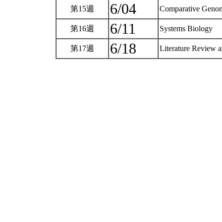
6/04
第15週
Comparative Geno
6/11
第16週
Systems Biology
6/18
第17週
Literature Review 