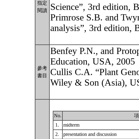
指定
Science”, 3rd edition, 
閱讀
Primrose S.B. and Twy
analysis”, 3rd edition,
Benfey P.N., and Prot
Education, USA, 2005
參考
Cullis C.A. “Plant Gen
書目
Wiley & Son (Asia), U
No.
項
1.
midterm
2.
presentation and discussion