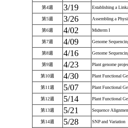
3/19
第4週
Establishing a Lin
3/26
第5週
Assembling a Phys
4/02
第6週
Midterm I
4/09
第7週
Genome Sequencing 
4/16
第8週
Genome Sequencing 
4/23
第9週
Plant genome proje
4/30
第10週
Plant Functional Ge
5/07
第11週
Plant Functional Ge
5/14
第12週
Plant Functional Ge
5/21
第13週
Sequence Alignme
5/28
第14週
SNP and Variation