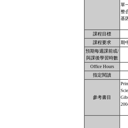
單
整
基
課程目標
課程要求
期中
預期每週課前或/
與課後學習時數
Office Hours
指定閱讀
Pri
Sci
參考書目
Gib
200