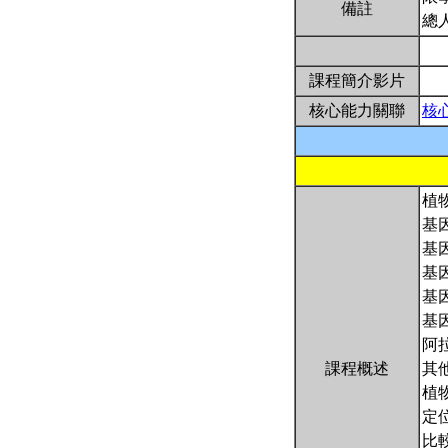
備註
總
課程簡介影片
核心能力關聯
核
植
基
基
基
基
基
阿
課程概述
其
植
定
比