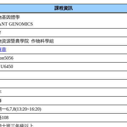
課程資訊
物基因體學
ANT GENOMICS
2
物資源暨農學院 作物科學組
彥蓉
on5056
 U6450
年
修
6,7,8(13:20~16:20)
108
學士班三年級以上