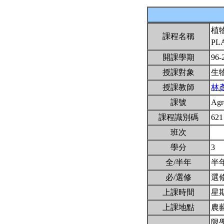
植
課程名稱
PL
開課學期
96-
授課對象
生
授課教師
林
課號
Agr
課程識別碼
621
班次
學分
3
全/半年
半
必/選修
選
上課時間
星期一
上課地點
農藝
限