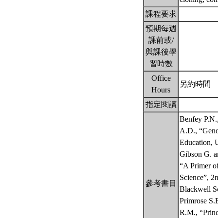
課程要求
預期每週
課前或/
與課後學
習時數
Office
另約時間
Hours
指定閱讀
Benfey P.N.
A.D., “Geno
Education,
Gibson G. a
“A Primer 
Science”, 2n
參考書目
Blackwell S
Primrose S
R.M., “Prin