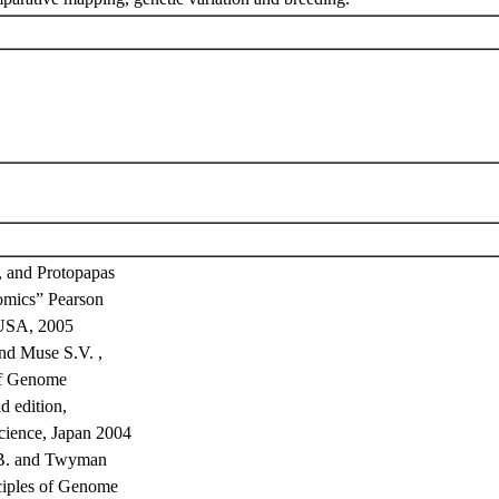
, and Protopapas
mics” Pearson
 USA, 2005
nd Muse S.V. ,
of Genome
d edition,
cience, Japan 2004
.B. and Twyman
ciples of Genome