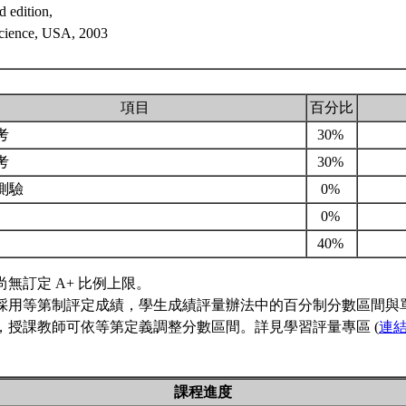
d edition,
cience, USA, 2003
項目
百分比
考
30%
考
30%
測驗
0%
0%
40%
尚無訂定 A+ 比例上限。
採用等第制評定成績，學生成績評量辦法中的百分制分數區間與
，授課教師可依等第定義調整分數區間。詳見學習評量專區 (
連
課程進度