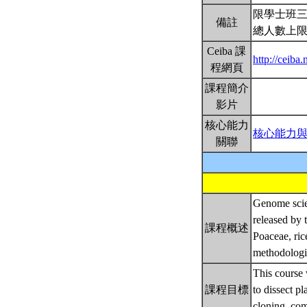
限學士班
備註
總人數上限
Ceiba 課
http://ceib
程網頁
課程簡介
影片
核心能力
核心能力
關聯
Genome scie
released by 
課程概述
Poaceae, ric
methodologie
This course
課程目標
to dissect p
cloning, com