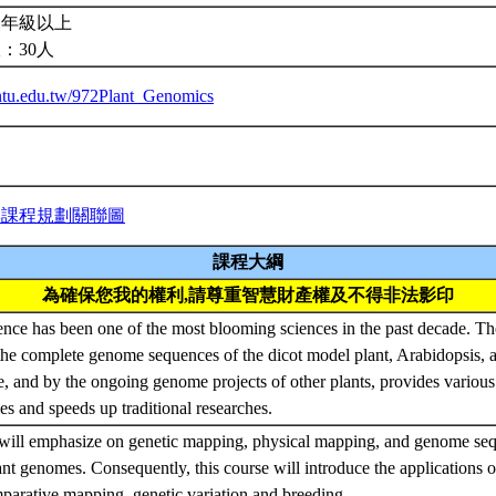
三年級以上
：30人
a.ntu.edu.tw/972Plant_Genomics
與課程規劃關聯圖
課程大綱
為確保您我的權利,請尊重智慧財產權及不得非法影印
nce has been one of the most blooming sciences in the past decade. T
the complete genome sequences of the dicot model plant, Arabidopsis, 
e, and by the ongoing genome projects of other plants, provides various
s and speeds up traditional researches.
 will emphasize on genetic mapping, physical mapping, and genome se
lant genomes. Consequently, this course will introduce the applications 
parative mapping, genetic variation and breeding.