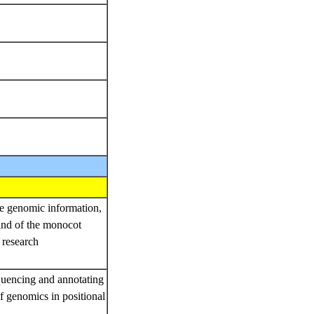
he genomic information,
and of the monocot
 research
quencing and annotating
of genomics in positional