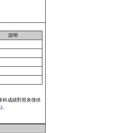
說明
單科成績對照表僅供
結
)。