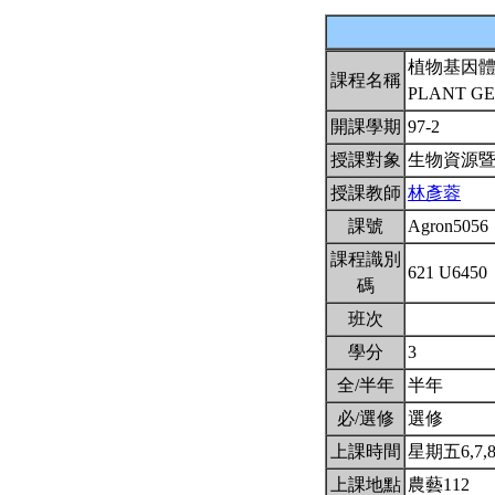
植物基因
課程名稱
PLANT G
開課學期
97-2
授課對象
生物資源
授課教師
林彥蓉
課號
Agron5056
課程識別
621 U6450
碼
班次
學分
3
全/半年
半年
必/選修
選修
上課時間
星期五6,7,8(
上課地點
農藝112