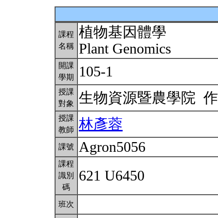
植物基因體學
課程
Plant Genomics
名稱
開課
105-1
學期
授課
生物資源暨農學院 
對象
授課
林彥蓉
教師
Agron5056
課號
課程
621 U6450
識別
碼
班次