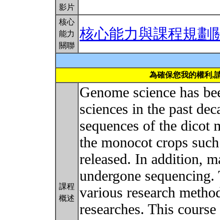
影片
核心
核心能力與課程規劃
能力
關聯
為確保您我的權利,
Genome science has bee
sciences in the past d
sequences of the dicot 
the monocot crops such
released. In addition, m
undergone sequencing. 
課程
various research method
概述
researches. This course