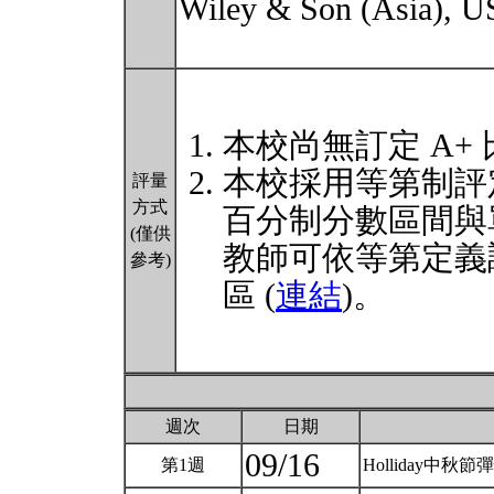
Wiley & Son (Asia), U
本校尚無訂定 A+
本校採用等第制評
評量
方式
百分制分數區間與
(僅供
教師可依等第定義
參考)
區 (
連結
)。
週次
日期
09/16
第1週
Holliday中秋