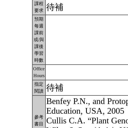
課程
待補
要求
預期
每週
課前
或/與
課後
學習
時數
Office
Hours
指定
待補
閱讀
Benfey P.N., and Prot
Education, USA, 2005
參考
Cullis C.A. “Plant Gen
書目