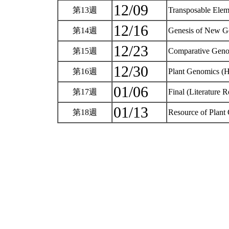
12/09
第13週
Transposable Ele
12/16
第14週
Genesis of New G
12/23
第15週
Comparative Gen
12/30
第16週
Plant Genomics (
01/06
第17週
Final (Literature 
01/13
第18週
Resource of Plant