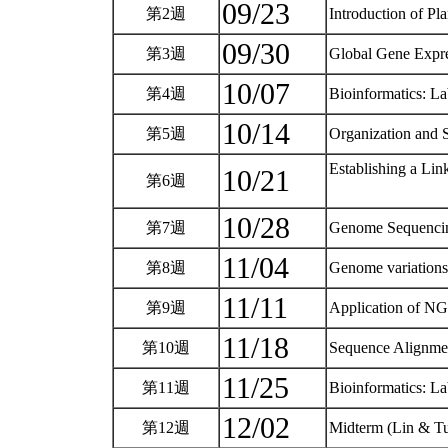
09/23
第2週
Introduction of P
09/30
第3週
Global Gene Expre
10/07
第4週
Bioinformatics: L
10/14
第5週
Organization and 
Establishing a Li
10/21
第6週
10/28
第7週
Genome Sequencin
11/04
第8週
Genome variation
11/11
第9週
Application of N
11/18
第10週
Sequence Alignme
11/25
第11週
Bioinformatics: L
12/02
第12週
Midterm (Lin & 