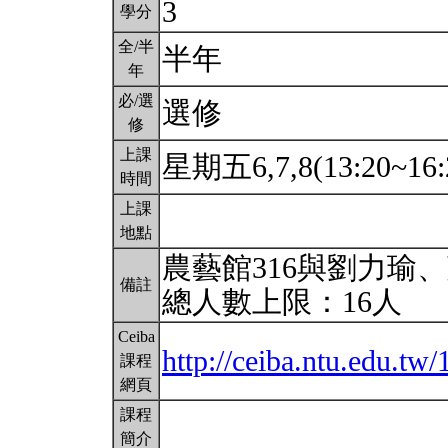
3
學分
全/半
半年
年
必/選
選修
修
上課
星期五6,7,8(13:20~16:
時間
上課
地點
農藝館316與劉力瑜
備註
總人數上限：16人
Ceiba
http://ceiba.ntu.edu.t
課程
網頁
課程
簡介