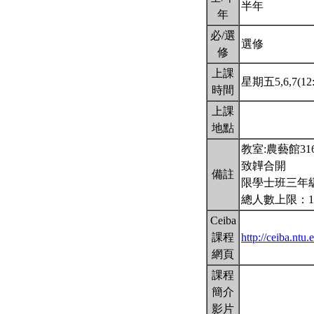
半年
年
必/選
選修
修
上課
星期五5,6,7(12:
時間
上課
地點
教室:農藝館3
致韡合開
備註
限學士班三年
總人數上限：1
Ceiba
課程
http://ceiba.nt
網頁
課程
簡介
影片