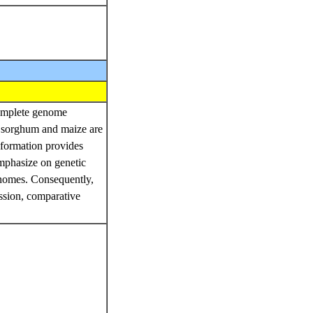
complete genome
, sorghum and maize are
nformation provides
emphasize on genetic
enomes. Consequently,
ession, comparative