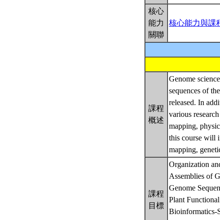
核心
能力
核心能力與課
關聯
Genome science 
sequences of the
released. In ad
課程
various research
概述
mapping, physic
this course will
mapping, genetic
Organization an
Assemblies of G
Genome Sequenc
課程
Plant Functiona
目標
Bioinformatics-