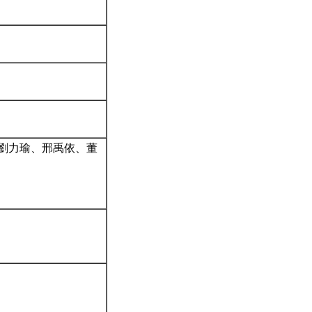
與劉力瑜、邢禹依、董