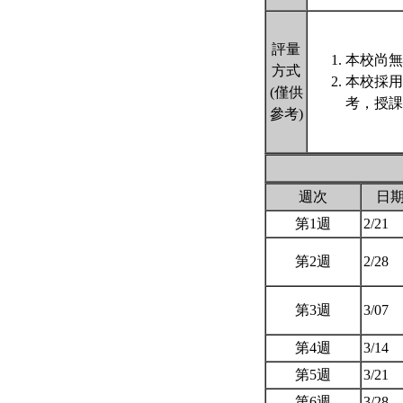
評量
本校尚無
方式
本校採用
(僅供
考，授課
參考)
週次
日
第1週
2/21
第2週
2/28
第3週
3/07
第4週
3/14
第5週
3/21
第6週
3/28