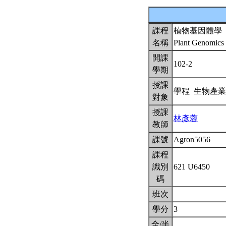
課程
植物基因體學
名稱
Plant Genomics
開課
102-2
學期
授課
學程 生物產
對象
授課
林彥蓉
教師
課號
Agron5056
課程
識別
621 U6450
碼
班次
學分
3
全/半