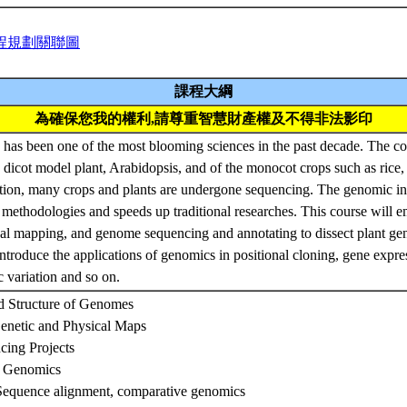
程規劃關聯圖
課程大綱
為確保您我的權利,請尊重智慧財產權及不得非法影印
has been one of the most blooming sciences in the past decade. The 
 dicot model plant, Arabidopsis, and of the monocot crops such as rice
dition, many crops and plants are undergone sequencing. The genomic i
 methodologies and speeds up traditional researches. This course will 
al mapping, and genome sequencing and annotating to dissect plant g
 introduce the applications of genomics in positional cloning, gene expr
 variation and so on.
d Structure of Genomes
enetic and Physical Maps
ing Projects
l Genomics
Sequence alignment, comparative genomics