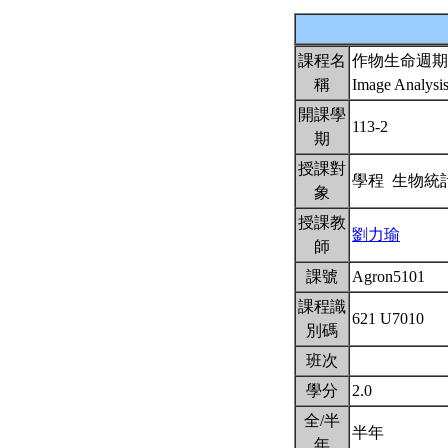
課程名
作物生命週期
稱
Image Analysis
開課學
113-2
期
授課對
學程 生物統
象
授課教
劉力瑜
師
課號
Agron5101
課程識
621 U7010
別碼
班次
學分
2.0
全/半
半年
年