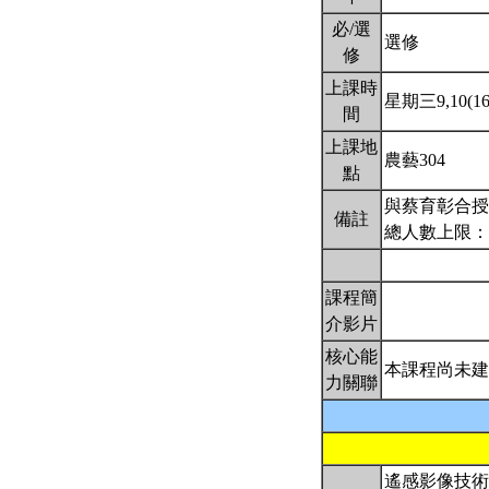
必/選
選修
修
上課時
星期三9,10(16:
間
上課地
農藝304
點
與蔡育彰合授
備註
總人數上限：
課程簡
介影片
核心能
本課程尚未建
力關聯
遙感影像技術