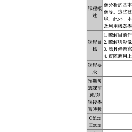
像分析的基本
課程概
像等。這些技
述
境。此外，本
及利用機器
1. 瞭解目
課程目
2. 瞭解與
標
3. 應具備
4. 實際應
課程要
求
預期每
週課前
或/與
課後學
習時數
Office
Hours