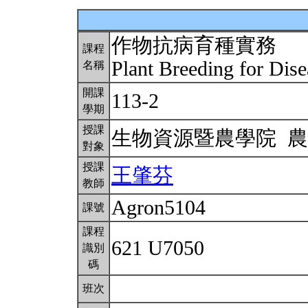
作物抗病育種實務
課程
Plant Breeding for Dis
名稱
開課
113-2
學期
授課
生物資源暨農學院 
對象
授課
王肇芬
教師
Agron5104
課號
課程
621 U7050
識別
碼
班次