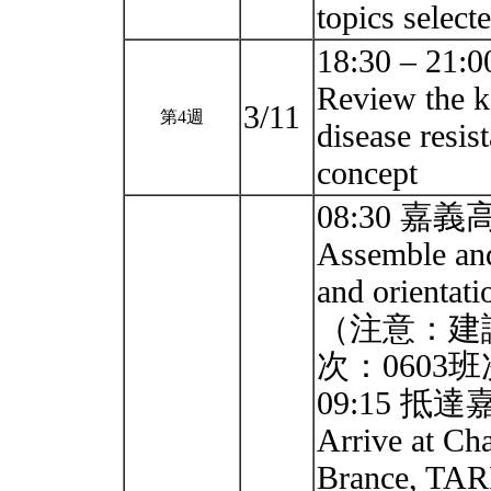
topics select
18:30 –
Review the k
3/11
第4週
disease resis
concept
08:30 
Assemble and
and orientati
（注意：建
次：0603班次
09:15 抵
Arrive at Ch
Brance, TAR