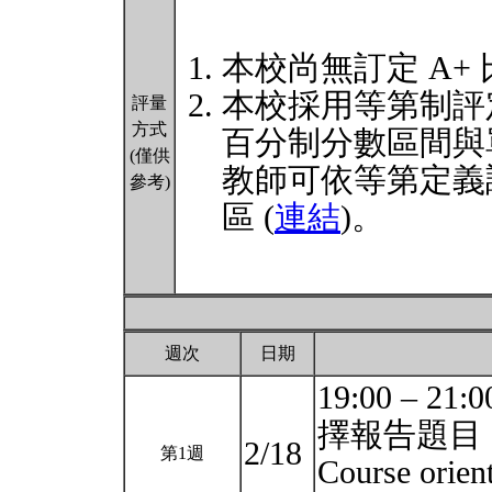
本校尚無訂定 A+
本校採用等第制評
評量
方式
百分制分數區間與
(僅供
教師可依等第定義
參考)
區 (
連結
)。
週次
日期
19:00 –
擇報告題目
2/18
第1週
Course orien