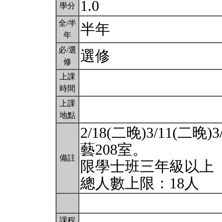
1.0
學分
全/半
半年
年
必/選
選修
修
上課
時間
上課
地點
2/18(二晚)3/11(二晚)
藝208室。
備註
限學士班三年級以上
總人數上限：18人
課程