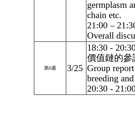
germplasm an
chain etc.
21:00 – 2
Overall disc
18:30 -
價值鏈的參
3/25
Group report 
第6週
breeding and 
20:30 - 21: