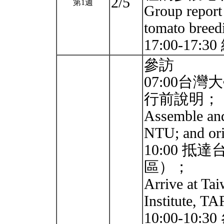
2/5
第1週
Group report
tomato breed
17:00-17:3
參訪
07:00台
行前說明；
Assemble and
NTU; and ori
10:00 
區）；
Arrive at Ta
Institute, T
10:00-10