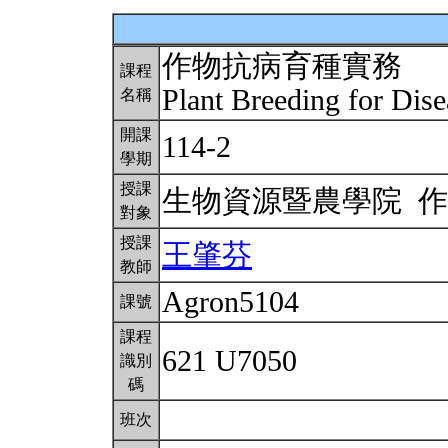
作物抗病育種實務
課程
Plant Breeding for Dis
名稱
開課
114-2
學期
授課
生物資源暨農學院 
對象
授課
王肇芬
教師
Agron5104
課號
課程
621 U7050
識別
碼
班次