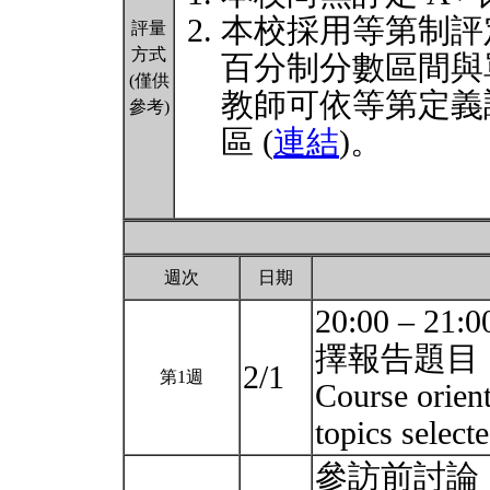
本校採用等第制評
評量
方式
百分制分數區間與
(僅供
教師可依等第定義
參考)
區 (
連結
)。
週次
日期
20:00 –
擇報告題目
2/1
第1週
Course orien
topics select
參訪前討論