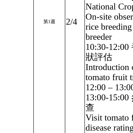
National Cr
On-site obser
2/4
第1週
rice breeding
breeder
10:30-1
狀評估
Introduction
tomato fruit t
12:00 – 13:
13:00-1
查
Visit tomato f
disease ratin