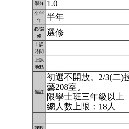
1.0
學分
全/半
半年
年
必/選
選修
修
上課
時間
上課
地點
初選不開放。2/3(二)授
藝208室。
備註
限學士班三年級以上
總人數上限：18人
課程