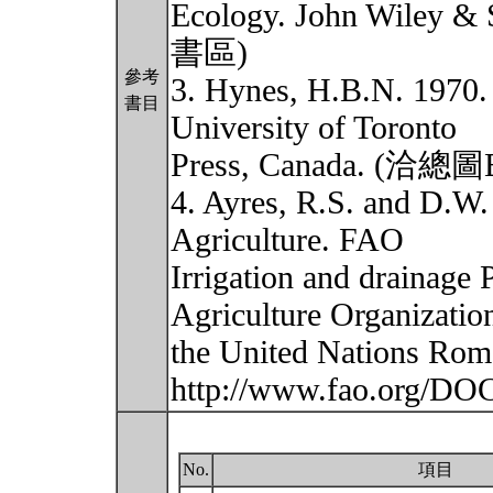
Ecology. John Wile
書區)
參考
3. Hynes, H.B.N. 1970.
書目
University of Toronto
Press, Canada. (
4. Ayres, R.S. and D.W.
Agriculture. FAO
Irrigation and drainage 
Agriculture Organizatio
the United Nations
http://www.fao.org/D
No.
項目