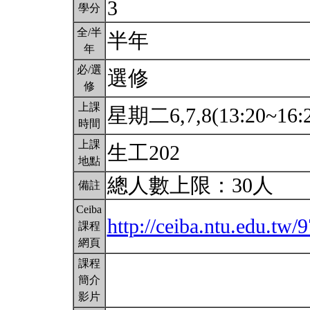
3
學分
全/半
半年
年
必/選
選修
修
上課
星期二6,7,8(13:20~16:
時間
上課
生工202
地點
總人數上限：30人
備註
Ceiba
http://ceiba.ntu.edu.tw/
課程
網頁
課程
簡介
影片