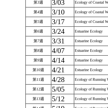
3/03
第3週
Ecology of Coastal W
3/10
第4週
Ecology of Coastal W
3/17
第5週
Ecology of Coastal W
3/24
第6週
Estuarine Ecology
3/31
第7週
Estuarine Ecology
4/07
第8週
Estuarine Ecology
4/14
第9週
Estuarine Ecology
4/21
第10週
Estuarine Ecology
4/28
第11週
Ecology of Running 
5/05
第12週
Ecology of Running 
5/12
第13週
Ecology of Running 