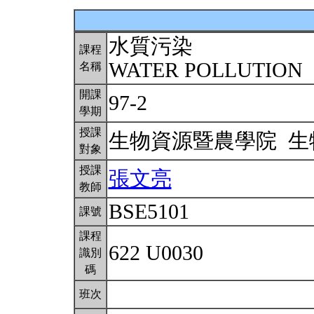
水質污染
課程
WATER POLLUTION
名稱
開課
97-2
學期
授課
生物資源暨農學院 
對象
授課
張文亮
教師
BSE5101
課號
課程
622 U0030
識別
碼
班次