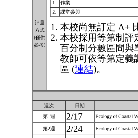
1.
作業
2.
課堂參與
評量
本校尚無訂定 A+
方式
本校採用等第制評
(僅供
參考)
百分制分數區間與
教師可依等第定義
區 (
連結
)。
週次
日期
2/17
第1週
Ecology of Coastal W
2/24
第2週
Ecology of Coastal W