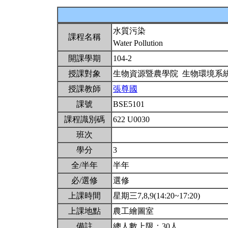
水質污染
課程名稱
Water Pollution
開課學期
104-2
授課對象
生物資源暨農學院 生物環境系
授課教師
張尊國
課號
BSE5101
課程識別碼
622 U0030
班次
學分
3
全/半年
半年
必/選修
選修
上課時間
星期三7,8,9(14:20~17:20)
上課地點
農工繪圖室
備註
總人數上限：30人