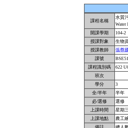
水質
課程名稱
Water 
開課學期
104-2
授課對象
生物
授課教師
張尊
課號
BSE5
課程識別碼
622 U
班次
學分
3
全/半年
半年
必/選修
選修
上課時間
星期三7,
上課地點
農工
備註
總人數