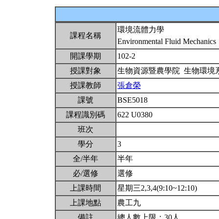
環境流體力學
課程名稱
Environmental Fluid Mechanics
開課學期
102-2
授課對象
生物資源暨農學院 生物環境
授課教師
張倉榮
課號
BSE5018
課程識別碼
622 U0380
班次
學分
3
全/半年
半年
必/選修
選修
上課時間
星期三2,3,4(9:10~12:10)
上課地點
農工九
備註
總人數上限：30人