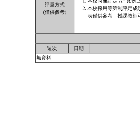
本校尚無訂定 A+ 比例
評量方式
本校採用等第制評定成
(僅供參考)
表僅供參考，授課教師
週次
日期
無資料