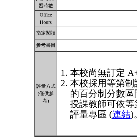
習時數
Office
Hours
指定閱讀
參考書目
本校尚無訂定 A
本校採用等第制
評量方式
的百分制分數區
(僅供參
考)
授課教師可依等
評量專區 (
連結
)