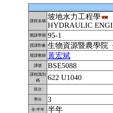
坡地水力工程學
課程名稱
HYDRAULIC ENG
95-1
開課學期
生物資源暨農學院
授課對象
黃宏斌
授課教師
BSE5088
課號
課程識別
622 U1040
碼
班次
3
學分
半年
全/半年