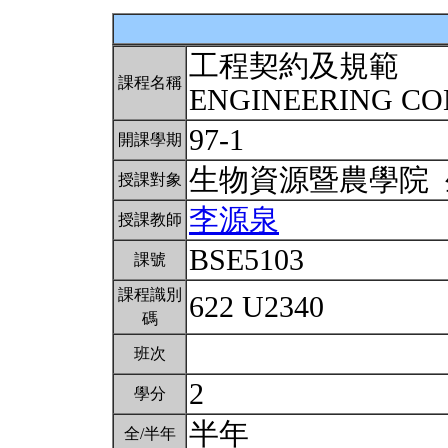
工程契約及規範
課程名稱
ENGINEERING C
97-1
開課學期
生物資源暨農學院
授課對象
李源泉
授課教師
BSE5103
課號
課程識別
622 U2340
碼
班次
2
學分
半年
全/半年