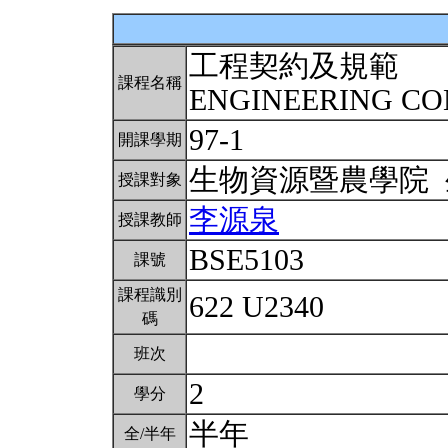
工程契約及規範
課程名稱
ENGINEERING C
97-1
開課學期
生物資源暨農學院
授課對象
李源泉
授課教師
BSE5103
課號
課程識別
622 U2340
碼
班次
2
學分
半年
全/半年