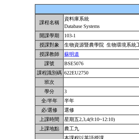
資料庫系統
課程名稱
Database Systems
開課學期
103-1
授課對象
生物資源暨農學院 生物環境系統
授課教師
蘇明道
課號
BSE5076
課程識別碼
622EU2750
班次
學分
3
全/半年
半年
必/選修
選修
上課時間
星期五2,3,4(9:10~12:10)
上課地點
農工九
本課程以英語授課。