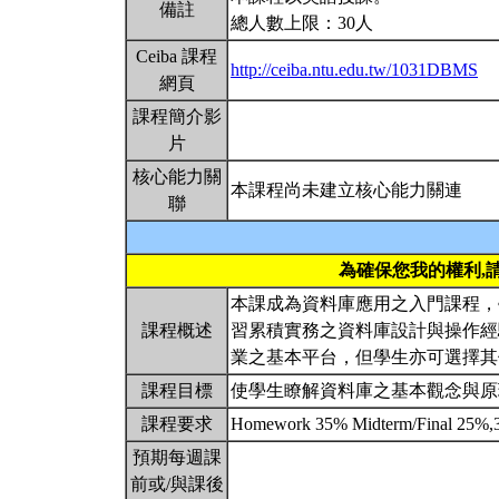
備註
總人數上限：30人
Ceiba 課程
http://ceiba.ntu.edu.tw/1031DBMS
網頁
課程簡介影
片
核心能力關
本課程尚未建立核心能力關連
聯
為確保您我的權利,
本課成為資料庫應用之入門課程，
課程概述
習累積實務之資料庫設計與操作經驗。台
業之基本平台，但學生亦可選擇
課程目標
使學生瞭解資料庫之基本觀念與
課程要求
Homework 35% Midterm/Final 25%,30
預期每週課
前或/與課後