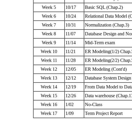
Week 5
10/17
Basic SQL (Chap.2)
Week 6
10/24
Relational Data Model (
Week 7
10/31
Normalization (Chap.3)
Week 8
11/07
Database Design and Nor
Week 9
11/14
Mid-Term exam
Week 10
11/21
ER Modeling(1/2) Chap
Week 11
11/28
ER Modeling(2/2) Chap
Week 12
12/05
ER Modeling (Cont'd)
Week 13
12/12
Database System Design 
Week 14
12/19
From Data Model to Dat
Week 15
12/26
Data warehouse (Chap.1
Week 16
1/02
No-Class
Week 17
1/09
Term Project Report