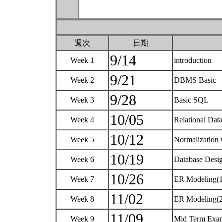
週次
日期
9/14
Week 1
introduction
9/21
Week 2
DBMS Basic
9/28
Week 3
Basic SQL
10/05
Week 4
Relational Da
10/12
Week 5
Normalization
10/19
Week 6
Database Desig
10/26
Week 7
ER Modeling(
11/02
Week 8
ER Modeling(
11/09
Week 9
Mid Term Ex