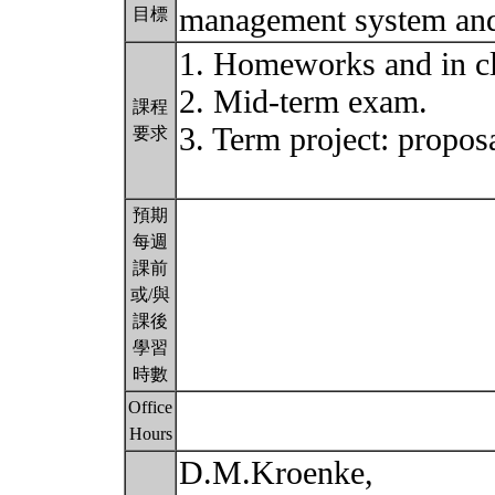
management system and 
目標
1. Homeworks and in cl
2. Mid-term exam.
課程
3. Term project: proposa
要求
預期
每週
課前
或/與
課後
學習
時數
Office
Hours
D.M.Kroenke,