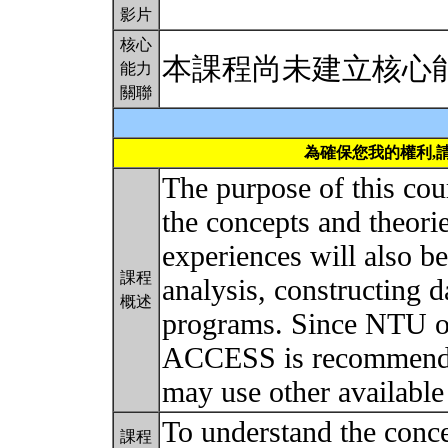
影片
核心
本課程尚未建立核心
能力
關聯
為確保您我的權利,
The purpose of this cour
the concepts and theorie
experiences will also b
課程
analysis, constructing d
概述
programs. Since NTU own
ACCESS is recommended
may use other available
To understand the conce
課程