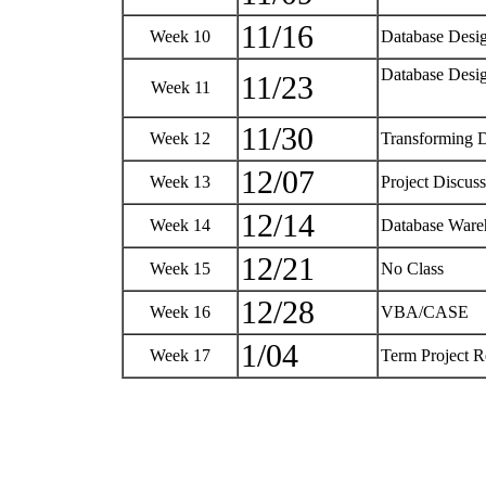
11/16
Week 10
Database Desi
Database Desig
11/23
Week 11
11/30
Week 12
Transforming 
12/07
Week 13
Project Discus
12/14
Week 14
Database War
12/21
Week 15
No Class
12/28
Week 16
VBA/CASE
1/04
Week 17
Term Project R