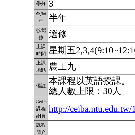
3
學分
全/半
半年
年
必/選
選修
修
上課
星期五2,3,4(9:10~12:1
時間
上課
農工九
地點
本課程以英語授課。
備註
總人數上限：30人
Ceiba
http://ceiba.ntu.edu.
課程
網頁
課程
簡介