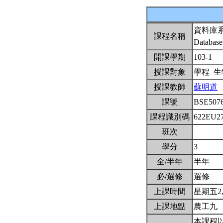
資料庫
課程名稱
Database
開課學期
103-1
授課對象
學程 
授課教師
蘇明道
課號
BSE507
課程識別碼
622EU2
班次
學分
3
全/半年
半年
必/選修
選修
上課時間
星期五2,3,
上課地點
農工九
本課程