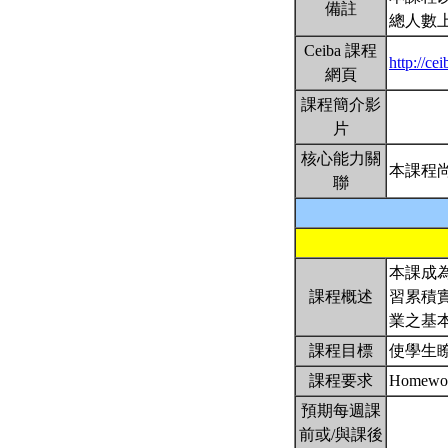
備註
總人數上
Ceiba 課程
http://c
網頁
課程簡介影
片
核心能力關
本課程
聯
本課成
課程概述
習累積實
業之基
課程目標
使學生
課程要求
Homework
預期每週課
前或/與課後