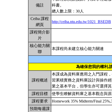
備註
科書。
總人數上限：30人
Ceiba 課程
http://ceiba.ntu.edu.tw/1021_BSEDB
網頁
課程簡介影
片
核心能力關
本課程尚未建立核心能力關連
聯
為確保您我的權利,
本課成為資料庫應用之入門課程，
課程概述
習累積實務之資料庫設計與操作經驗。台
業之基本平台，但學生亦可選擇
課程目標
使學生瞭解資料庫之基本觀念與
課程要求
Homework 35% Midterm/Final 25%,30
預期每週課