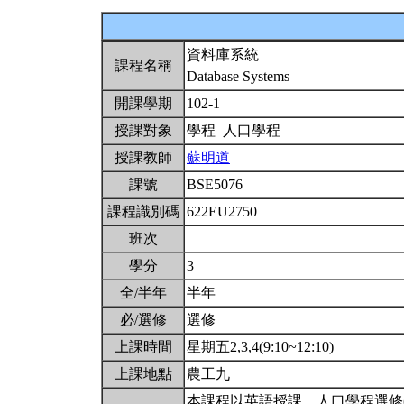
資料庫系統
課程名稱
Database Systems
開課學期
102-1
授課對象
學程 人口學程
授課教師
蘇明道
課號
BSE5076
課程識別碼
622EU2750
班次
學分
3
全/半年
半年
必/選修
選修
上課時間
星期五2,3,4(9:10~12:10)
上課地點
農工九
本課程以英語授課。人口學程選修