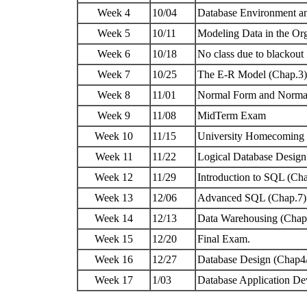
Week 4
10/04
Database Environment a
Week 5
10/11
Modeling Data in the Or
Week 6
10/18
No class due to blackout
Week 7
10/25
The E-R Model (Chap.3
Week 8
11/01
Normal Form and Norma
Week 9
11/08
MidTerm Exam
Week 10
11/15
University Homecoming
Week 11
11/22
Logical Database Design
Week 12
11/29
Introduction to SQL (Ch
Week 13
12/06
Advanced SQL (Chap.7
Week 14
12/13
Data Warehousing (Chap
Week 15
12/20
Final Exam.
Week 16
12/27
Database Design (Chap4
Week 17
1/03
Database Application D