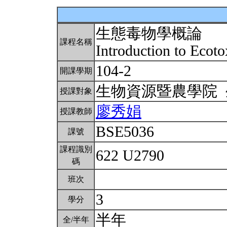
生態毒物學概論
課程名稱
Introduction to Ecot
104-2
開課學期
生物資源暨農學院
授課對象
廖秀娟
授課教師
BSE5036
課號
課程識別
622 U2790
碼
班次
3
學分
半年
全/半年