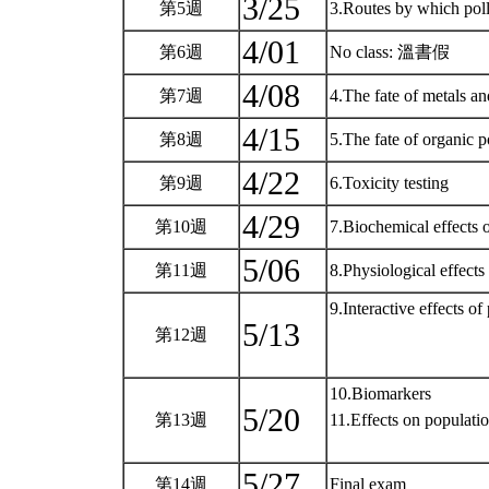
3/25
第5週
3.Routes by which poll
4/01
第6週
No class: 溫書假
4/08
第7週
4.The fate of metals a
4/15
第8週
5.The fate of organic p
4/22
第9週
6.Toxicity testing
4/29
第10週
7.Biochemical effects 
5/06
第11週
8.Physiological effects
9.Interactive effects of
5/13
第12週
10.Biomarkers
5/20
第13週
11.Effects on populat
5/27
第14週
Final exam