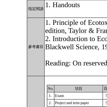
1. Handouts
指定閱讀
1. Principle of Ecoto
edition, Taylor & Fra
2. Introduction to Ec
Blackwell Science, 1
參考書目
Reading: On reserved 
No.
項目
1.
Exam
2.
Project and term paper