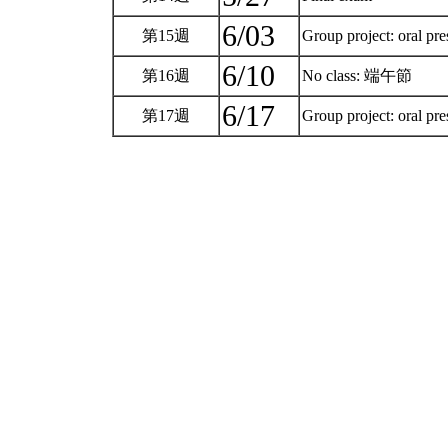
6/03
第15週
Group project: oral pr
6/10
第16週
No class: 端午節
6/17
第17週
Group project: oral pr