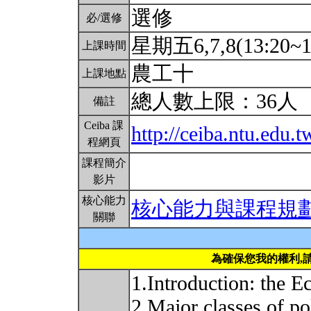
選修
必/選修
星期五6,7,8(13:20~1
上課時間
農工十
上課地點
總人數上限：36人
備註
Ceiba 課
http://ceiba.ntu.edu
程網頁
課程簡介
影片
核心能力
核心能力與課程規
關聯
為確保您我的權利,
1.Introduction: the E
2.Major classes of po