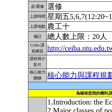
選修
必/選修
星期五5,6,7(12:20~1
上課時間
農工十
上課地點
總人數上限：20人
備註
Ceiba 課
http://ceiba.ntu.edu.
程網頁
課程簡介
影片
核心能力
核心能力與課程規
關聯
為確保您我的權利,
1.Introduction: the E
2.Major classes of po