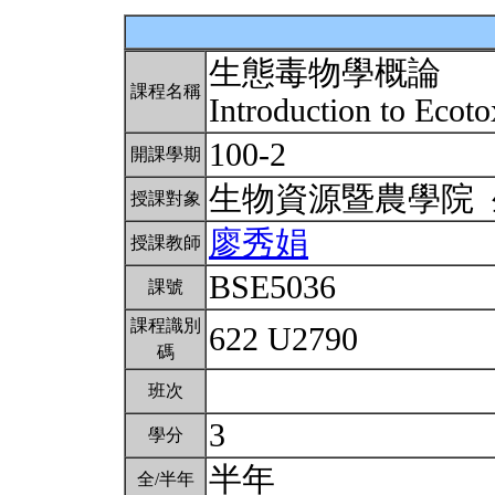
生態毒物學概論
課程名稱
Introduction to Ecot
100-2
開課學期
生物資源暨農學院
授課對象
廖秀娟
授課教師
BSE5036
課號
課程識別
622 U2790
碼
班次
3
學分
半年
全/半年