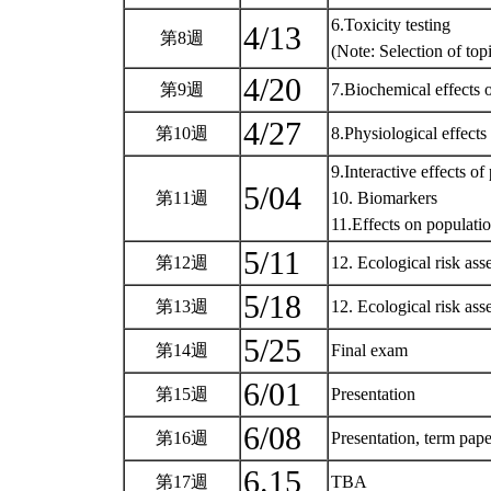
6.Toxicity testing
4/13
第8週
(Note: Selection of t
4/20
第9週
7.Biochemical effects 
4/27
第10週
8.Physiological effects
9.Interactive effects of
5/04
第11週
10. Biomarkers
11.Effects on populat
5/11
第12週
12. Ecological risk as
5/18
第13週
12. Ecological risk as
5/25
第14週
Final exam
6/01
第15週
Presentation
6/08
第16週
Presentation, term pap
6.15
第17週
TBA