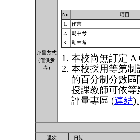
No.
項目
1.
作業
2.
期中考
3.
期末考
評量方式
本校尚無訂定 A
(僅供參
本校採用等第制
考)
的百分制分數區
授課教師可依等
評量專區 (
連結
)
週次
日期