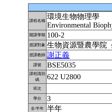
環境生物物理學
課程名稱
Environmental Bioph
100-2
開課學期
生物資源暨農學院
授課對象
謝正義
授課教師
BSE5035
課號
課程識別
622 U2800
碼
班次
3
學分
半年
全/半年