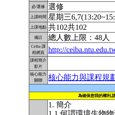
選修
必/選修
星期三6,7(13:20~15:
上課時間
共102共102
上課地點
總人數上限：48人
備註
Ceiba 課
http://ceiba.ntu.edu
程網頁
課程簡介
影片
核心能力
核心能力與課程規
關聯
為確保您我的權利,
1. 簡介
1.1 何謂環境生物