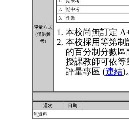
1.
期末考
2.
期中考
3.
作業
評量方式
本校尚無訂定 A
(僅供參
本校採用等第制
考)
的百分制分數區
授課教師可依等
評量專區 (
連結
)
週次
日期
無資料