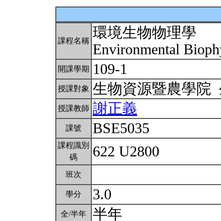
環境生物物理學
課程名稱
Environmental Bioph
109-1
開課學期
生物資源暨農學院
授課對象
謝正義
授課教師
BSE5035
課號
課程識別
622 U2800
碼
班次
3.0
學分
半年
全/半年