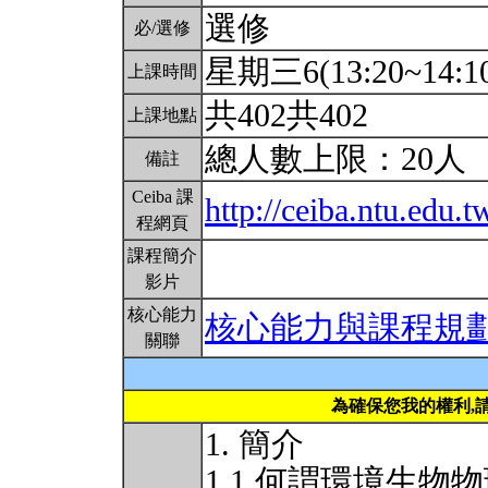
選修
必/選修
星期三6(13:20~14:10
上課時間
共402共402
上課地點
總人數上限：20人
備註
Ceiba 課
http://ceiba.ntu.edu
程網頁
課程簡介
影片
核心能力
核心能力與課程規
關聯
為確保您我的權利,
1. 簡介
1.1 何謂環境生物