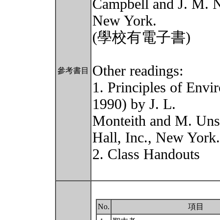
Campbell and J. M. N
New York.
(學校有電子書)
Other readings:
參考書目
1. Principles of Envi
1990) by J. L.
Monteith and M. Uns
Hall, Inc., New York.
2. Class Handouts
No.
項目